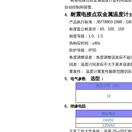
耐震电接点双金属温度计是利用温度
自动控制和报警。
耐震电接点双金属温度计
4、
产品执行标准：JB/T8803-1998；GB38
标度盘公称直径：60、100、150
精度等级：1.0、1.5
热响应时间：≤40s
防护等级：IP55
角度调整误差：角度调整误差应不超过
回差：温度计回差应不大于基本误差
重复性： 温度计重复性极限范围切应
选型：
5、电气参数
额定功率（VA）
10
6、绝缘电阻
额定电压
24VDC
220VAC
正常工作大气条件：温度-25-+55℃相