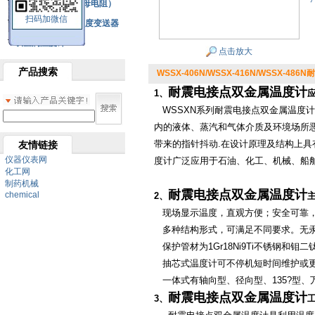
铂热电阻元件（云母电阻）
扫码加微信
SBW系列一体化温度变送器
双金属温度计
点击放大
产品搜索
WSSX-406N/WSSX-416N/WSSX-48
耐震电接点双金属温度计
1、
WSSXN
系列
耐震电接点双金属温度计
内的液体、蒸汽和气体介质及环境场所
带来的指针抖动
.
在设计原理及结构上具
友情链接
仪器仪表网
度计
广泛应用于石油、化工、机械、船
化工网
制药机械
耐震电接点双金属温度计
chemical
2、
现场显示温度，直观方便；安全可靠
多种结构形式，可满足不同要求。无汞
保护管材为
1Gr18Ni9Ti
不锈钢和钼二
抽芯式温度计
可不停机短时间维护或
一体式有轴向型、径向型、
135?
型、
耐震电接点双金属温度计
3、