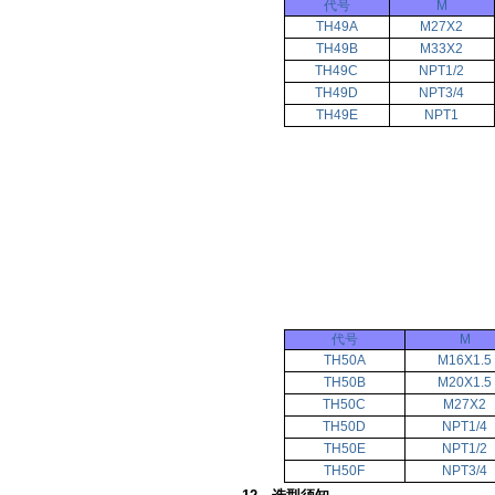
代号
M
TH49A
M27X2
TH49B
M33X2
TH49C
NPT1/2
TH49D
NPT3/4
TH49E
NPT1
代号
M
TH50A
M16X1.5
TH50B
M20X1.5
TH50C
M27X2
TH50D
NPT1/4
TH50E
NPT1/2
TH50F
NPT3/4