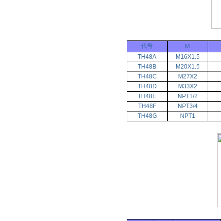
代号
M
TH48A
M16X1.5
TH48B
M20X1.5
TH48C
M27X2
TH48D
M33X2
TH48E
NPT1/2
TH48F
NPT3/4
TH48G
NPT1