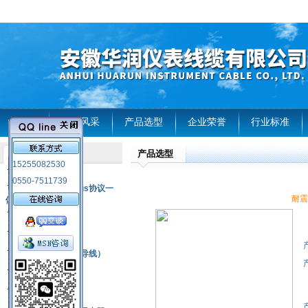
首页
企业风采
产品选型
企业荣誉
行业标准
产品选型
产品列表
15255082530
风电温度传感器
0550-7511739
RS485通讯modbus协议一
耐震
体化现场智能仪表
热电偶
压力式温度计
热电偶补偿电缆（导线）
振动传感器
热电阻