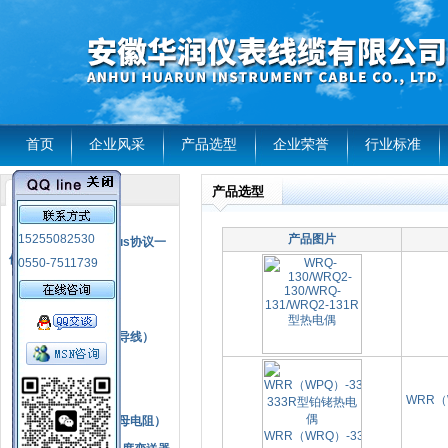
首页
企业风采
产品选型
企业荣誉
行业标准
产品选型
产品列表
风电温度传感器
15255082530
产品图片
RS485通讯modbus协议一
体化现场智能仪表
0550-7511739
热电偶
压力式温度计
热电偶补偿电缆（导线）
振动传感器
热电阻
WRR（
铂热电阻元件（云母电阻）