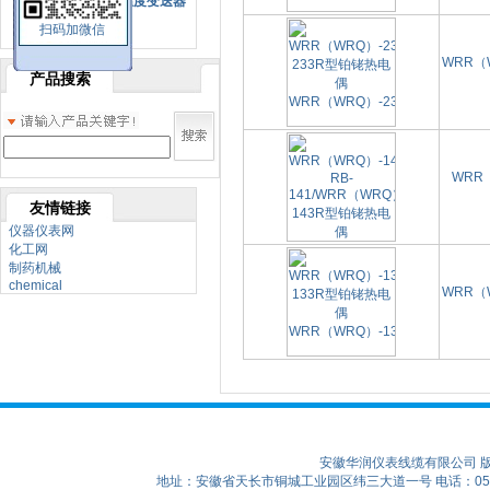
SBW系列一体化温度变送器
扫码加微信
双金属温度计
WRR（W
产品搜索
WRR（
友情链接
仪器仪表网
化工网
制药机械
chemical
WRR（W
安徽华润仪表线缆有限公司 
地址：安徽省天长市铜城工业园区纬三大道一号 电话：0550-75