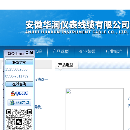
首页
企业风采
产品选型
企业荣誉
行业标准
产品选型
产品列表
15255082530
风电温度传感器
0550-7511739
RS485通讯modbus协议一
体化现场智能仪表
热电偶
压力式温度计
热电偶补偿电缆（导线）
振动传感器
热电阻