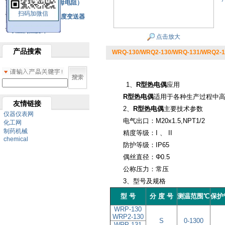
铂热电阻元件（云母电阻）
扫码加微信
SBW系列一体化温度变送器
双金属温度计
点击放大
产品搜索
WRQ-130/WRQ2-130/WRQ-131/WRQ
1、
R型热电偶
应用
R型热电偶
适用于各种生产过程中
友情链接
2、
R型热电偶
主要技术参数
仪器仪表网
电气出口：M20x1.5,NPT1/2
化工网
制药机械
精度等级：I 、 II
chemical
防护等级：IP65
偶丝直径：Φ0.5
公称压力：常压
3、型号及规格
型 号
分 度 号
测温范围℃
保
护
WRP-130
WRP2-130
S
0-1300
WRP-131