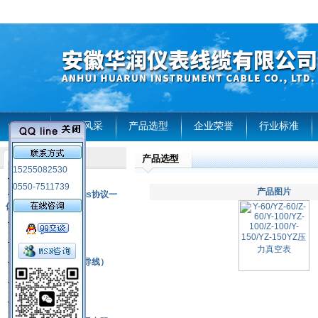
首页
企业风采
产品选型
企业荣誉
行业标准
产品选型
产品列表
15255082530
风电温度传感器
0550-7511739
产品图片
RS485通讯modbus协议一
体化现场智能仪表
热电偶
压力式温度计
热电偶补偿电缆（导线）
振动传感器
热电阻