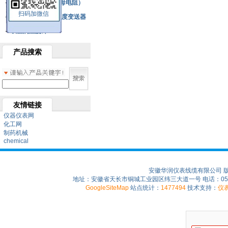
铂热电阻元件（云母电阻）
扫码加微信
SBW系列一体化温度变送器
双金属温度计
产品搜索
友情链接
仪器仪表网
化工网
制药机械
chemical
安徽华润仪表线缆有限公司 
地址：安徽省天长市铜城工业园区纬三大道一号 电话：0550-75
GoogleSiteMap
站点统计：
1477494
技术支持：
仪