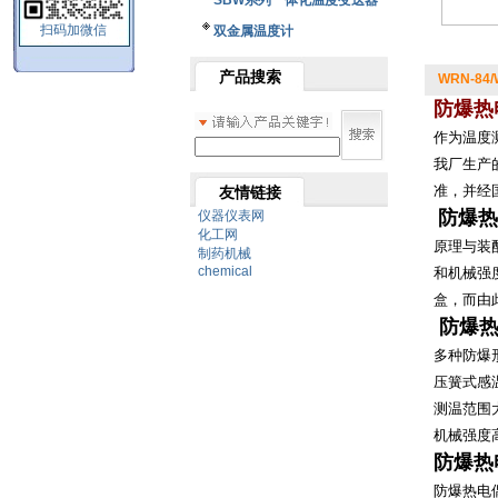
SBW系列一体化温度变送器
扫码加微信
双金属温度计
产品搜索
WRN-84
防爆热
作为温度
我厂生产
准，并经
友情链接
防爆热
仪器仪表网
化工网
原理与装
制药机械
chemical
和机械强
盒，而由
防爆
多种防爆
压簧式感
测温范围
机械强度
防爆热
防爆热电