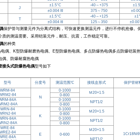
±1.5°C
-40
～
+375
±1.
J
±0.004 ltl
375
～
750
±0.00
±1.5°C
-40
～
+125
±1
T
±0.004 ltl
125
～
350
±0.007
偶
保护管与测量元件为分离式结构，可快速更换测温元件，进行不停机抢修。
介质的测温需要。采用铠装元件，耐压、抗震，工作稳定可靠。
偶
的种类
热电偶、
K
型防爆耐磨热电偶、
E
型防爆热电偶、多点防爆热电偶
多点防爆铠装
电偶、防爆耐腐热电偶
管接头式防爆热电偶
型号如下
型号
分度号
测温范围℃
接线盒形式
保护管材
WRM-84
0-1000
Ｍ20×1.5
WRM2-84
0-800
N
WRM-84A
0-1000
NPT1/2
WRM2-84A
0-800
WRN-84
0-1000
Ｍ20×1.5
WRN2-84
0-800
K
WRN-84A
0-1000
NPT1/2
WRN2-84A
0-800
WRE-84
Ｍ20×1.5
WRE2-84
1Cr18Ni9
E
0-600
WRE-84A
NPT1/2