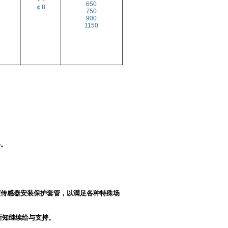
650
￠8
750
900
1150
修。
度传感器安装保护套管，以满足各种特殊场
新知继续给与支持。