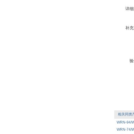
详细
补充
验
相关同类
WRN-94
WRN-74/