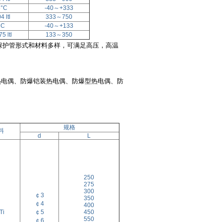
5°C
-40
～
+333
4 ltl
333
～
750
°C
-40
～
+133
5 ltl
133
～
350
保护管形式和材料多样，可满足高压，高温
热电偶、防爆铠装热电偶、防爆型热电偶、防
规格
料
d
L
250
275
300
￠3
350
￠4
400
Ti
￠5
450
550
￠6