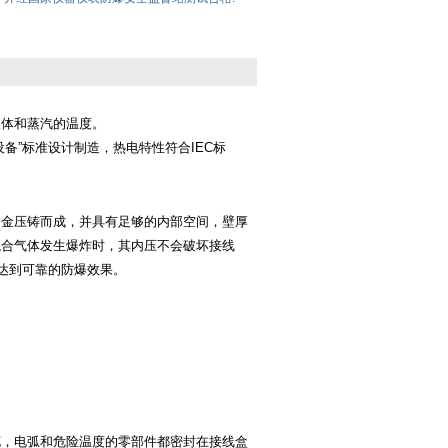
：
液体和蒸汽的温度。
设备
”
标准设计制造，热电特性符合
IEC
标
合金压铸而成，并具有足够的内部空间，壁厚
混合气体发生爆炸时，其内压不会破坏接线
达到可靠的防爆效果。
花，电弧和危险温度的零部件都密封在接线盒