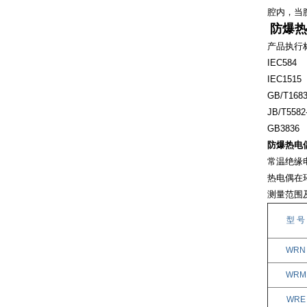
腔内，当
防爆热
产品执行
IEC584
IEC1515
GB/T1683
JB/T5582
GB3836
防爆热电
常温绝缘
热电偶在
测量范
型
号
WRN
WRM
WRE