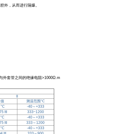
到腔外，从而进行隔爆。
与外套管之间的绝缘电阻
>1000Ω.m
II
差值
测温范围
°C
 °C
-40
～
+333
5 ltl
333~1200
5°C
-40
～
+333
5 ltl
333
～
1200
5°C
-40
～
+333
4 ltl
333
～
900