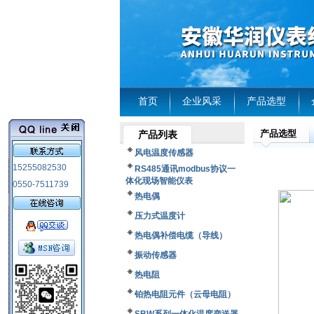
首页
企业风采
产品选型
产品选型
产品列表
风电温度传感器
15255082530
RS485通讯modbus协议一
体化现场智能仪表
0550-7511739
热电偶
压力式温度计
热电偶补偿电缆（导线）
振动传感器
热电阻
铂热电阻元件（云母电阻）