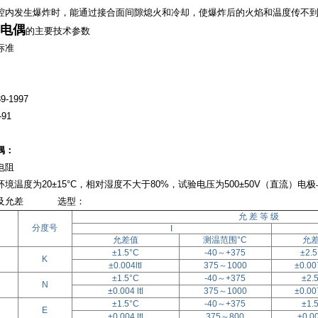
腔内发生爆炸时，能通过接合面间隙熄火和冷却，使爆炸后的火焰和温度传不
电偶
的主要技术参数
标准
9-1997
-91
偶：
电阻
环境温度为
20±15°C
，相对湿度不大于
80%
，试验电压为
500±50V（
直流
）
电极
围及允差 选型：
允
差
等
级
分度号
I
允差值
测温范围
°C
允
±1.5°C
-40
～
+375
±2.5
K
±0.004ltl
375
～
1000
±0.007
±1.5°C
-40
～
+375
±2.
N
±0.004 ltl
375
～
1000
±0.007
±1.5°C
-40
～
+375
±1.
E
±0.004 ltl
375
～
800
±0.00