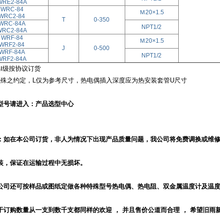
WRE2-84A
WRC-84
Ｍ20×1.5
WRC2-84
T
0-350
WRC-84A
NPT1/2
WRC2-84A
WRF-84
Ｍ20×1.5
WRF2-84
J
0-500
WRF-84A
NPT1/2
WRF2-84A
偶Ⅰ级按协议订货
特殊之约定，L仅为参考尺寸，热电偶插入深度应为热安装套管U尺寸
型号请
进入：
产品选型中心
：如在本公司订货，非人为情况下出现产品质量问题，我公司将免费调换或维
装，保证在运输过程中无损坏。
公司还可按样品或图纸定做各种特殊型号热电偶、热电阻、双金属温度计及温
于订购数量从一支到数千支都同样的欢迎
，
并且售价公道而合理
，
希望旧雨