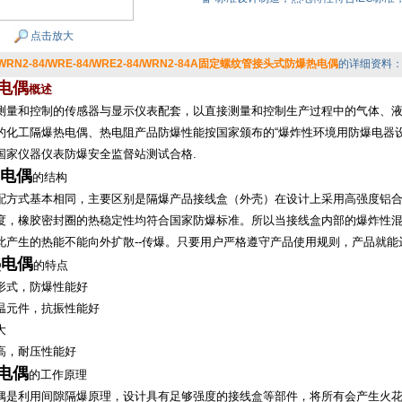
点击放大
/WRN2-84/WRE-84/WRE2-84/WRN2-84A固定螺纹管接头式防爆热电偶
的详细资料
电偶
概述
测量和控制的传感器与显示仪表配套，以直接测量和控制生产过程中的气体、
的化工隔爆热电偶、热电阻产品防爆性能按国家颁布的
“
爆炸性环境用防爆电器
国家仪器仪表防爆安全监督站测试合格
.
电偶
的
结构
配方式基本相同，主要区别是隔爆产品接线盒
（
外壳
）
在设计上采用高强度铝
度，橡胶密封圈的热稳定性均符合国家防爆标准。所以当接线盒内部的爆炸性
此产生的热能不能向外扩散
--
传爆。只要用户严格遵守产品使用规则，产品就能
热电偶
的特点
形式，防爆性能好
温元件，抗振性能好
大
高，耐压性能好
电偶
的工作原理
偶是利用间隙隔爆原理，设计具有足够强度的接线盒等部件，将所有会产生火