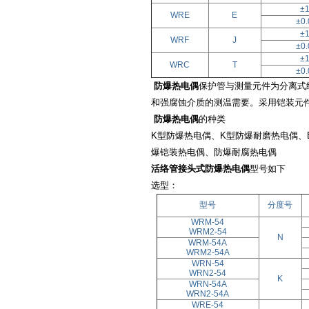
±1
WRE
E
±0.
±1
WRF
J
±0.
±1
WRC
T
±0.
防爆热电偶
保护管与测量元件为分离式
和强腐蚀介质的测温需要。采用铠装元
防爆热电偶
的种类
K
型防爆热电偶、
K
型防爆耐磨热电偶、
爆铠装热电偶、防爆耐腐热电偶
活络管接头式防爆热电偶
型号如下
选型：
型号
分度号
WRM-54
WRM2-54
N
WRM-54A
WRM2-54A
WRN-54
WRN2-54
K
WRN-54A
WRN2-54A
WRE-54