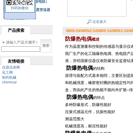
铂热电阻元件（云母电阻）
扫码加微信
SBW系列一体化温度变送器
双金属温度计
点击放大
产品搜索
WRN-54/WRN2-54/WRE-54/WRE2-
防爆热电偶
概述
作为温度测量和控制的传感器与显示仪
我厂生产的化工隔爆热电偶、热电阻产
准，并经国家仪器仪表防爆安全监督站
友情链接
防爆热电偶
仪器仪表网
的
结构
化工网
原理与装配方式基本相同，主要区别是
制药机械
chemical
和机械强度，橡胶密封圈的热稳定性均
盒，而由此产生的热能不能向外扩散
--
传
防爆热电偶
的特点
多种防爆形式，防爆性能好
压簧式感温元件，抗振性能好
测温范围大
机械强度高，耐压性能好