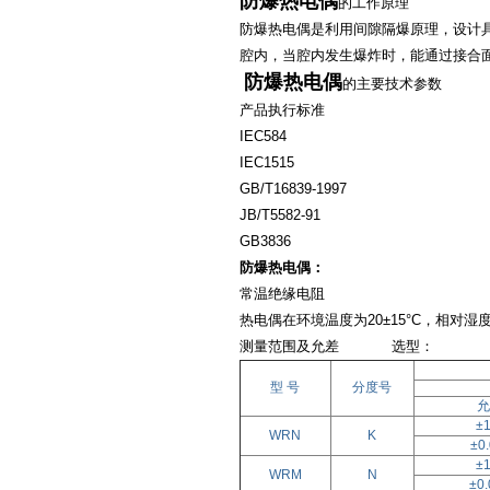
防爆热电偶
的工作原理
防爆热电偶是利用间隙隔爆原理，设计
腔内，当腔内发生爆炸时，能通过接合
防爆热电偶
的主要技术参数
产品执行标准
IEC584
IEC1515
GB/T16839-1997
JB/T5582-91
GB3836
防爆热电偶：
常温绝缘电阻
热电偶在环境温度为
20±15°C
，相对湿
测量范围及允差 选型：
型
号
分度号
允
±1
WRN
K
±0.
±1
WRM
N
±0.