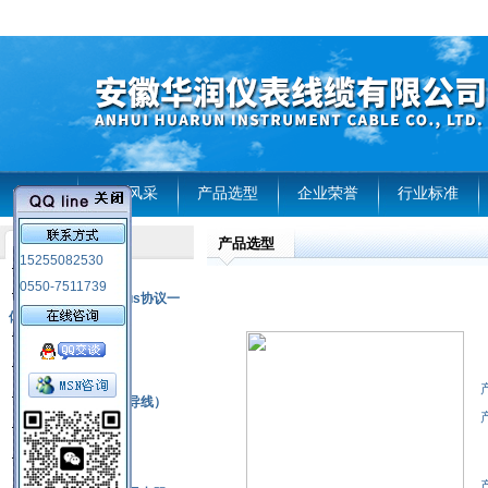
首页
企业风采
产品选型
企业荣誉
行业标准
产品选型
产品列表
15255082530
风电温度传感器
0550-7511739
RS485通讯modbus协议一
体化现场智能仪表
热电偶
压力式温度计
热电偶补偿电缆（导线）
振动传感器
热电阻