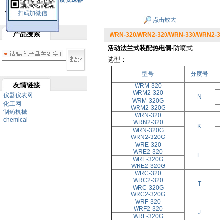
SBW系列一体化温度变送器
扫码加微信
双金属温度计
点击放大
产品搜索
WRN-320/WRN2-320/WRN-330/WRN
活动法兰式装配热电偶
-防喷式
选型：
型号
分度号
友情链接
WRM-320
WRM2-320
仪器仪表网
N
WRM-320G
化工网
WRM2-320G
制药机械
WRN-320
chemical
WRN2-320
K
WRN-320G
WRN2-320G
WRE-320
WRE2-320
E
WRE-320G
WRE2-320G
WRC-320
WRC2-320
T
WRC-320G
WRC2-320G
WRF-320
WRF2-320
J
WRF-320G