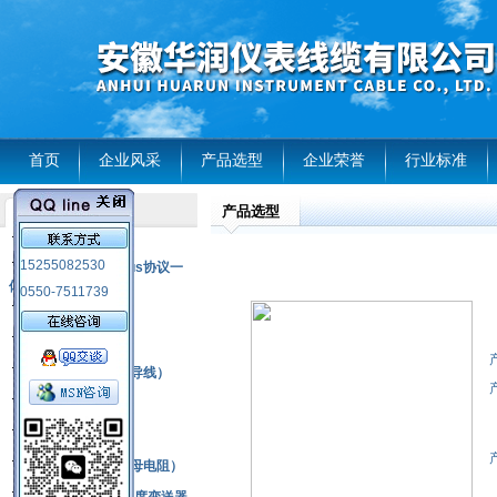
首页
企业风采
产品选型
企业荣誉
行业标准
产品选型
产品列表
风电温度传感器
15255082530
RS485通讯modbus协议一
体化现场智能仪表
0550-7511739
热电偶
压力式温度计
热电偶补偿电缆（导线）
振动传感器
热电阻
铂热电阻元件（云母电阻）