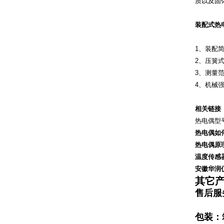
质以及固
装配式热
1、装配
2、压簧
3、测量
4、机械
相关链接
热电偶型
热电偶如
热电偶原
温度传感
安徽华润
其它
售后服
包装：