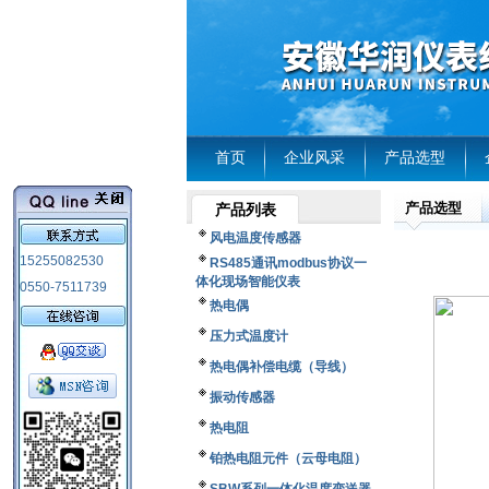
首页
企业风采
产品选型
产品选型
产品列表
风电温度传感器
15255082530
RS485通讯modbus协议一
体化现场智能仪表
0550-7511739
热电偶
压力式温度计
热电偶补偿电缆（导线）
振动传感器
热电阻
铂热电阻元件（云母电阻）