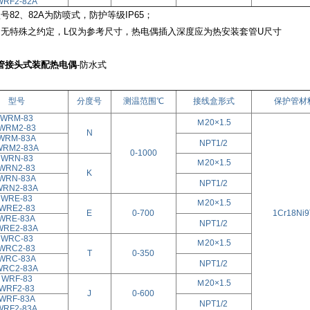
WRF2-82A
号82、82A为防喷式，防护等级IP65；
特殊之约定，L仅为参考尺寸，热电偶插入深度应为热安装套管U尺寸
管接头式装配热电偶
-防水式
型号
分度号
测温范围℃
接线盒形式
保护管材
WRM-83
Ｍ20×1.5
WRM2-83
N
WRM-83A
NPT1/2
WRM2-83A
0-1000
WRN-83
Ｍ20×1.5
WRN2-83
K
WRN-83A
NPT1/2
WRN2-83A
WRE-83
Ｍ20×1.5
WRE2-83
E
0-700
1Cr18Ni9
WRE-83A
NPT1/2
WRE2-83A
WRC-83
Ｍ20×1.5
WRC2-83
T
0-350
WRC-83A
NPT1/2
WRC2-83A
WRF-83
Ｍ20×1.5
WRF2-83
J
0-600
WRF-83A
NPT1/2
WRF2-83A