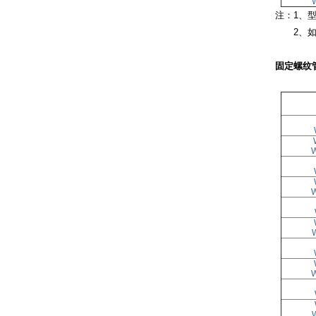
注：1、型
2、如无
固定螺纹