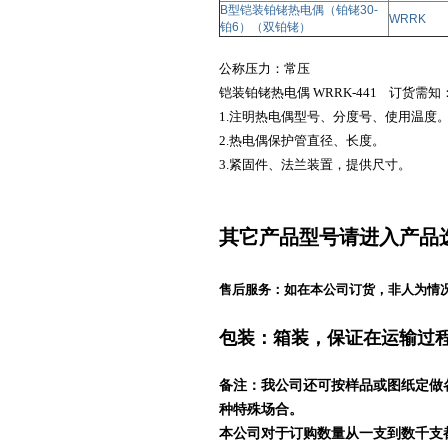
B型铠装铂铑热电偶（铂铑30-
WRRK
铂6）（双铂铑）
公称压力：常压
铠装铂铑热电偶 WRRK-441
订货需知
1.注明热电偶型号、分度号、使用温度
2.热电偶保护管直径、长度。
3.紧固件、法兰装置，提供尺寸。
其它产品型号请
进入产品
售后服务：如在本公司订货，非人为情
包装：箱装，保证在运输过
备注：我公司还可按样品或图纸定做
种特殊场合。
本公司对于订购数量从一支到数千支