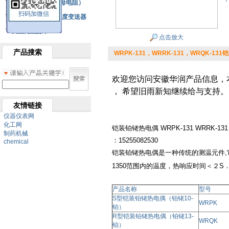
铂热电阻元件（云母电阻）
扫码加微信
SBW系列一体化温度变送器
双金属温度计
点击放大
产品搜索
WRPK-131，WRRK-131，WRQK-131铠
欢迎您访问安徽华润产品信息，
，
希望旧雨新知继续给与支持。
友情链接
仪器仪表网
化工网
铠装铂铑热电偶
WRPK-131 WRRK-131
制药机械
：1525508
2530
chemical
铠装铂铑热电偶是一种传统的测温元件,它
1350范围内的温度，热响应时间＜２S
产品名称
型号
S型铠装铂铑热电偶（铂铑10-
WRPK
铂）
R型铠装铂铑热电偶（铂铑13-
WRQK
铂）