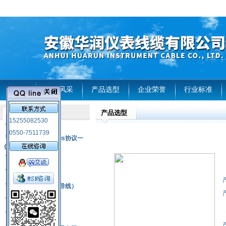
首页
企业风采
产品选型
企业荣誉
行业标准
产品选型
产品列表
15255082530
风电温度传感器
0550-7511739
RS485通讯modbus协议一
体化现场智能仪表
热电偶
压力式温度计
热电偶补偿电缆（导线）
振动传感器
热电阻