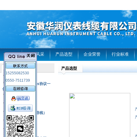
首页
企业风采
产品选型
企业荣誉
行业标准
产品选型
产品列表
15255082530
风电温度传感器
0550-7511739
RS485通讯modbus协议一
体化现场智能仪表
热电偶
压力式温度计
热电偶补偿电缆（导线）
振动传感器
热电阻