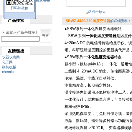
SBW系列一体化温度变送器
扫码加微信
双金属温度计
点击放大
产品搜索
SBWZ-4480/230温度变送器
的详细资料：
●SBW系列一体化温度变送器概述
SBW 系列
一体化温度变送器
是温度传
4~20mA DC 的电信号传输给显示
场、科研院所温度测控的更新换代
友情链接
●SBW系列
一体化温度变送器
特点
仪器仪表网
化工网
超小型（模块φ44×18 ）一体化，通用
制药机械
二线制 4~20mA DC 输出。传输距离
chemical
冷端、温漂、非线形自动补偿。
测量精度高，长期稳定性好。
温度模块内部采用环氧树脂浇注工艺，
一体化设计，结构简单合理，可直接替
机械保护 IP65 。
采用热电偶温变，可免用补偿导线，降
液晶、数码管、指针等多种指示功能方
现场环境温度 >70 ℃ 时，变送器和