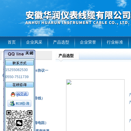
首页
企业风采
产品选型
企业荣誉
行业标准
产品选型
产品列表
风电温度传感器
15255082530
RS485通讯modbus协议一
体化现场智能仪表
0550-7511739
热电偶
压力式温度计
热电偶补偿电缆（导线）
振动传感器
热电阻
铂热电阻元件（云母电阻）