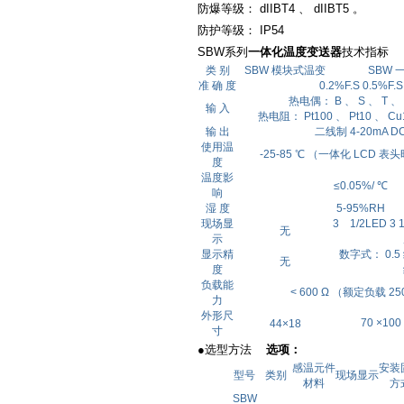
防爆等级： dIIBT4 、 dIIBT5 。
防护等级： IP54
SBW系列
一体化温度变送器
技术指标
类 别
SBW 模块式温变
SBW 
准 确 度
0.2%F.S 0.5%F.S
热电偶： B 、 S 、 T 、 
输 入
热电阻： Pt100 、 Pt10 、 Cu
输 出
二线制 4-20mA D
使用温
-25-85 ℃ （一体化 LCD 表头时
度
温度影
≤0.05%/ ℃
响
湿 度
5-95%RH
现场显
3 1/2LED 3 
无
示
显示精
数字式： 0.5
无
度
负载能
< 600 Ω （额定负载 25
力
外形尺
70 ×1
44×18
寸
●选型方法
选项：
感温元件
安装
型号
类别
现场显示
材料
方
SBW