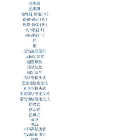
热电偶
热电阻
镍铬硅-镍铬{ N }
镍铬-镍硅 { K }
镍铬-铜镍 { E }
铁-铜镍{ J }
铜-铜镍{ T }
铂
铜
现场液晶显示
无固定装置
固定螺纹
活动法兰
固定法兰
活络管接头式
固定螺纹锥形式
直形管接头式
固定螺纹管接头式
活动螺纹管接头式
防喷式
防水式
防爆式
Ф16
Ф12
Ф16高铝质管
Ф20高铝质管
隔爆