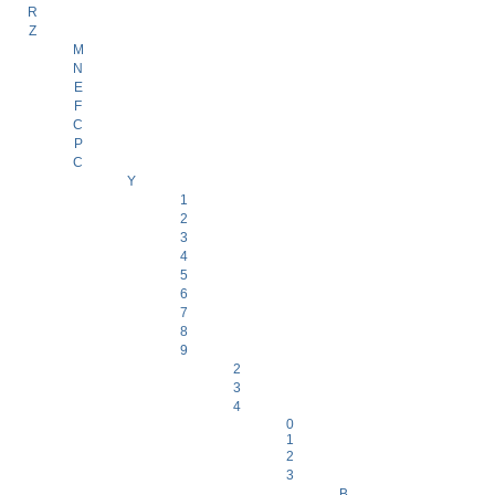
R
Z
M
N
E
F
C
P
C
Y
1
2
3
4
5
6
7
8
9
2
3
4
0
1
2
3
B