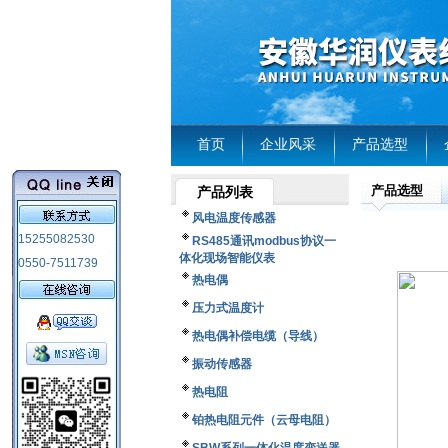
首页
企业风采
产品选型
产品选型
产品列表
风电温度传感器
15255082530
RS485通讯modbus协议一
体化现场智能仪表
0550-7511739
热电偶
压力式温度计
热电偶补偿电缆（导线）
振动传感器
热电阻
铂热电阻元件（云母电阻）