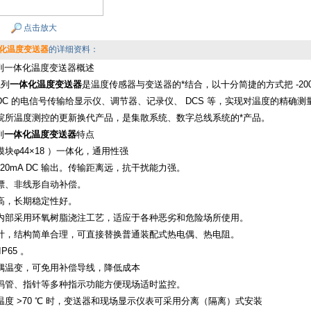
点击放大
体化温度变送器
的详细资料：
系列一体化温度变送器概述
系列
一体化温度变送器
是温度传感器与变送器的*结合，以十分简捷的方式把 -200
A DC 的电信号传输给显示仪、调节器、记录仪、 DCS 等，实现对温度的精
研院所温度测控的更新换代产品，是集散系统、数字总线系统的*产品
列
一体化温度变送器
特点
块φ44×18 ）一体化，通用性强
~20mA DC 输出。传输距离远，抗干扰能力强。
漂、非线形自动补偿。
高，长期稳定性好。
内部采用环氧树脂浇注工艺，适应于各种恶劣和危险场所使用。
计，结构简单合理，可直接替换普通装配式热电偶、热电阻。
P65 。
偶温变，可免用补偿导线，降低成本
码管、指针等多种指示功能方便现场适时监控。
温度 >70 ℃ 时，变送器和现场显示仪表可采用分离（隔离）式安装