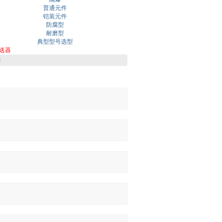
普通元件
铠装元件
防腐型
耐磨型
典型型号选型
送器
：