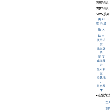
防爆等级： d
防护等级： 
SBW系列
类 别
准 确 度
输 入
输 出
使用温
度
温度影
响
湿 度
现场显
示
显示精
度
负载能
力
外形尺
寸
●选型
型
SB