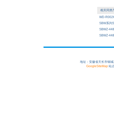
相关同类
WD-R00
SBW系列
SBWZ-44
SBWZ-44
地址：安徽省天长市铜城工业园
GoogleSiteMap
站