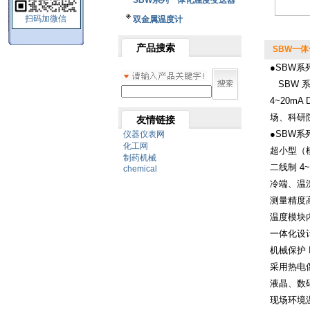
SBW系列一体化温度变送器
扫码加微信
双金属温度计
产品搜索
SBW一
●SBW
SBW 
4~20m
场、科
友情链接
●SBW系
仪器仪表网
化工网
超小型（模
制药机械
二线制 4
chemical
冷端、温
测量精度
温度模块
一体化设
机械保护 I
采用热电
液晶、数
现场环境