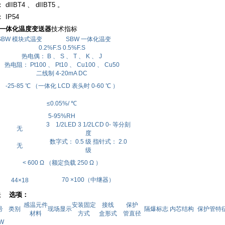
IIBT4 、 dIIBT5 。
IP54
一体化温度变送器
技术指标
SBW 模块式温变
SBW 一体化温变
0.2%F.S 0.5%F.S
热电偶： B 、 S 、 T 、 K 、 J
热电阻： Pt100 、 Pt10 、 Cu100 、 Cu50
二线制 4-20mA DC
-25-85 ℃ （一体化 LCD 表头时 0-60 ℃ ）
≤0.05%/ ℃
5-95%RH
3 1/2LED 3 1/2LCD 0- 等分刻
无
度
数字式： 0.5 级 指针式： 2.0
无
级
< 600 Ω （额定负载 250 Ω ）
70 ×100（中继器）
44×18
方法
选项：
感温元件
安装固定
接线
保护
号
类别
现场显示
隔爆标志
内芯结构
保护管特
材料
方式
盒形式
管直径
W