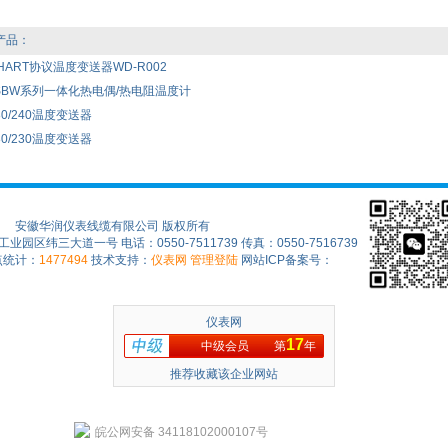
产品：
2HART协议温度变送器WD-R002
SBW系列一体化热电偶/热电阻温度计
80/240温度变送器
80/230温度变送器
安徽华润仪表线缆有限公司 版权所有
区纬三大道一号 电话：0550-7511739 传真：0550-7516739
点统计：
1477494
技术支持：
仪表网
管理登陆
网站ICP备案号：
仪表网
17
中级会员
第
年
推荐收藏该企业网站
皖公网安备 34118102000107号