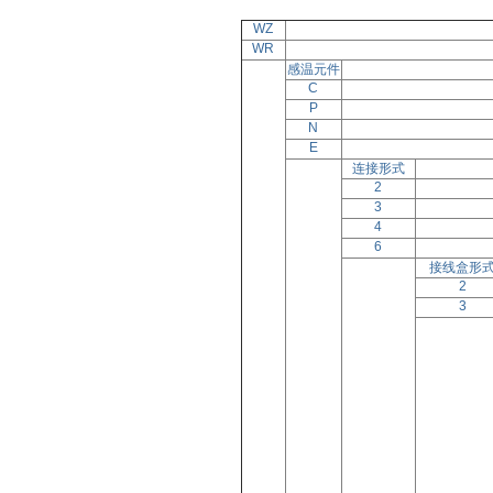
WZ
WR
感温元件
C
P
N
E
连接形式
2
3
4
6
接线盒形
2
3