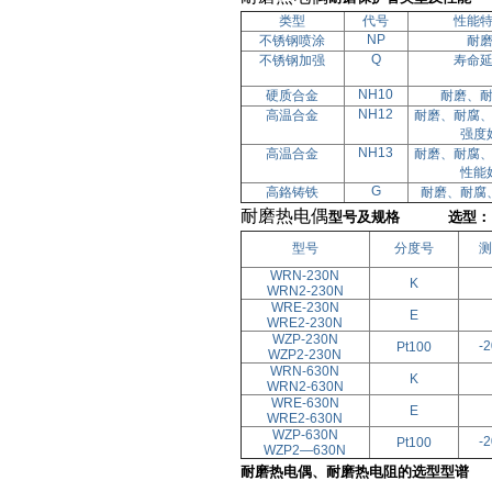
类型
代号
性能
NP
不锈钢喷涂
耐
Q
不锈钢加强
寿命
NH10
硬质合金
耐磨、
NH12
高温合金
耐磨、耐腐
强度
NH13
高温合金
耐磨、耐腐
性能
G
高鉻铸铁
耐磨、耐腐
耐磨热电偶
型号及规格 选型：
型号
分度号
测
WRN-230N
K
WRN
2
-230N
WRE-230N
E
WRE
2
-230N
WZP-230N
-
Pt100
WZP
2
-230N
WRN-630N
K
WRN
2
-630N
WRE-630N
E
WRE
2
-630N
WZP-630N
-
Pt100
WZP
2—
630N
耐磨热电偶、耐磨热电阻的选型型谱