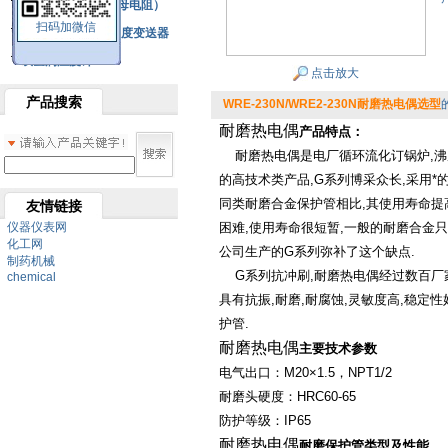
铂热电阻元件（云母电阻）
扫码加微信
SBW系列一体化温度变送器
双金属温度计
点击放大
产品搜索
WRE-230N/WRE2-230N耐磨热电偶选型
耐磨热电偶
产品特点：
耐磨热电偶是电厂循环流化订锅炉
,
沸
的高技术类产品
,G
系列博采众长
,
采用*
同类耐磨合金保护管相比
,
其使用寿命提
友情链接
仪器仪表网
困难
,
使用寿命很短暂
,
一般的耐磨合金只
化工网
公司生产的
G
系列弥补了这个缺点
.
制药机械
G
系列抗冲刷
,
耐磨热电偶经过数百厂
chemical
具有抗振
,
耐磨
,
耐腐蚀
,
灵敏度高
,
稳定性
护管
.
耐磨热电偶
主要技术参数
电气出口：
M20×1.5
，
NPT1/2
耐磨头硬度：
HRC60-65
防护等级：
IP65
耐磨热电偶
耐磨保护管类型及性能