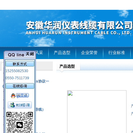
首页
企业风采
产品选型
企业荣誉
行业标准
产品选型
产品列表
15255082530
风电温度传感器
0550-7511739
RS485通讯modbus协议一
体化现场智能仪表
热电偶
压力式温度计
热电偶补偿电缆（导线）
振动传感器
热电阻