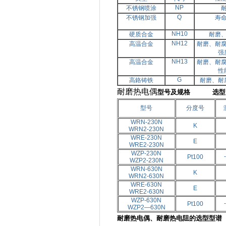
NP
不锈钢喷涂
Q
不锈钢加强
寿
NH10
硬质合金
耐磨
NH12
高温合金
耐磨、耐
强
NH13
高温合金
耐磨、耐
性
G
高鉻铸铁
耐磨、耐
耐磨热电偶
型号及规格 选型
型号
分度号
WRN-230N
K
WRN
2
-230N
WRE-230N
E
WRE
2
-230N
WZP-230N
Pt100
WZP
2
-230N
WRN-630N
K
WRN
2
-630N
WRE-630N
E
WRE
2
-630N
WZP-630N
Pt100
WZP
2—
630N
耐磨热电偶、耐磨热电阻的选型型谱