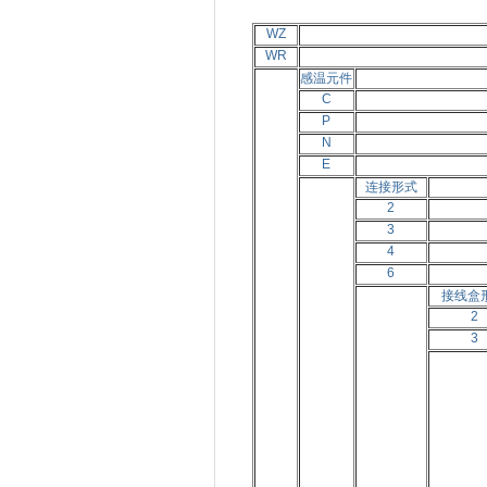
WZ
WR
感温元件
C
P
N
E
连接形式
2
3
4
6
接线盒
2
3