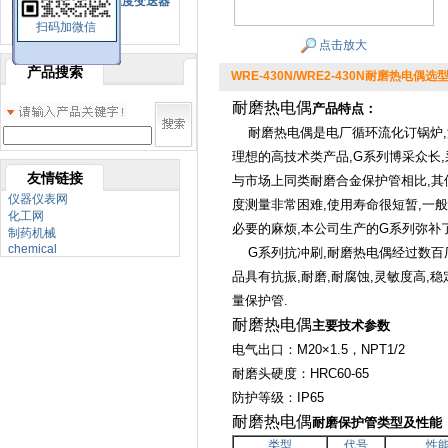
SBW系列一体化温度变送器
扫码加微信
双金属温度计
点击放大
产品搜索
WRE-430N/WRE2-430N耐磨热电偶选
耐磨热电偶
产品特点：
耐磨热电偶是电厂循环流化订锅炉
,
理想的高技术类产品
,G
系列博采众长
,
友情链接
与市场上同类耐磨合金保护管相比
,
其
仪器仪表网
度测量非常困难
,
使用寿命很短暂
,
一般
化工网
必要的麻烦
,
本公司生产的
G
系列弥补
制药机械
chemical
G
系列抗冲刷
,
耐磨热电偶经过数百
品具有抗振
,
耐磨
,
耐腐蚀
,
灵敏度高
,
稳
量保护管
.
耐磨热电偶
主要技术参数
电气出口：
M20×1.5
，
NPT1/2
耐磨头硬度：
HRC60-65
防护等级：
IP65
耐磨热电偶
耐磨保护管类型及性能
类型
代号
性