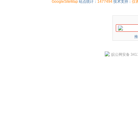
GoogleSiteMap
站点统计：
1477494
技术支持：
仪
推
皖公网安备 3411