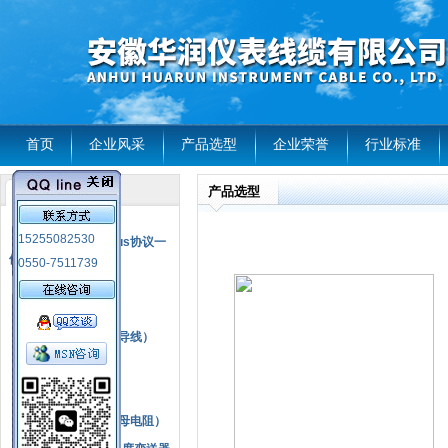
首页
企业风采
产品选型
企业荣誉
行业标准
产品选型
产品列表
风电温度传感器
15255082530
RS485通讯modbus协议一
体化现场智能仪表
0550-7511739
热电偶
压力式温度计
热电偶补偿电缆（导线）
振动传感器
热电阻
铂热电阻元件（云母电阻）