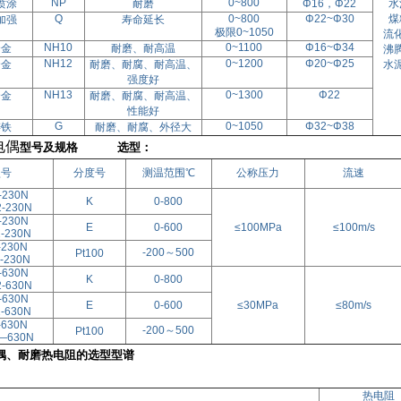
NP
0~800
喷涂
耐磨
Φ
16
，Φ
22
水
Q
0~800
Φ
22~
Φ
30
煤
加强
寿命延长
极限
0~1050
流
NH10
0~1100
Φ
16~
Φ
34
合金
耐磨、耐高温
沸
NH12
0~1200
Φ
20~
Φ
25
合金
耐磨、耐腐、耐高温、
水
强度好
NH13
0~1300
Φ
22
合金
耐磨、耐腐、耐高温、
性能好
G
0~1050
Φ
32~
Φ
38
铸铁
耐磨、耐腐、外径大
电偶
型号及规格 选型：
型号
分度号
测温范围℃
公称压力
流速
-230N
K
0-800
2
-230N
-230N
E
0-600
≤100MPa
≤100m/s
2
-230N
-230N
-200
～
500
Pt100
-230N
-630N
K
0-800
2
-630N
-630N
E
0-600
≤30MPa
≤80m/s
2
-630N
-630N
-200
～
500
Pt100
—
630N
偶、耐磨热电阻的选型型谱
热电阻