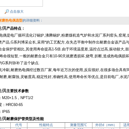
点击放大
耐磨热电偶选型
的详细资料：
电偶
产品特点：
偶是电厂循环流化订锅炉
,
沸腾锅炉
,
粉磨煤机造气炉和水泥厂系列窑头
,
窑尾
,
类产品
,G
系列博采众长
,
采用*的工艺配方
,
在失态平衡中制作出耐磨合金该产品
合金保护管相比
,
其使用寿命提高
1-5
倍
.
由于环境温度差
,
温控点过高
,
振动较大
,
鼓
寿命很短暂
,
一般的耐磨合金只有
10-90
天就磨透损坏
,
烧弯
,
折断
,
造成热电偶损
的
G
系列弥补了这个缺点
.
抗冲刷
,
耐磨热电偶经过数百厂家
,
每年近万次的使用
,
反应很好
,
在很多场合具有
耐磨
,
耐腐蚀
,
灵敏度高
,
稳定性好
,
准确性高
,
使用寿命长等优点
,
是目前电厂
,
水泥
电偶
主要技术参数
：
M20×1.5
，
NPT1/2
度：
HRC60-65
：
IP65
电偶
耐磨保护管类型及性能
型
代号
性能特点
测量范围℃
外径
d（mm）
适