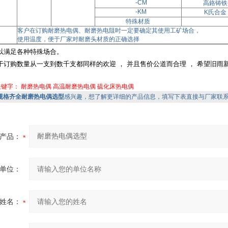
-CM
高鉻铸铁
-KM
K氏合金
特殊材质
客户在订购耐磨热电偶、耐磨热电阻时一定要确定其使用工矿场合，
使用温度，便于厂家对耐磨头材质的正确选择
以满足各种特殊场合。
于订购数量从一支到数千支都同样的欢迎 ， 并且售价公道而合理 ， 希望旧雨
关键字：
耐磨热电偶
高温耐磨热电偶
硫化床热电偶
规格齐全耐磨热电偶选型
感兴趣，想了解更详细的产品信息，填写下表直接与厂家联
产品：
单位：
姓名：