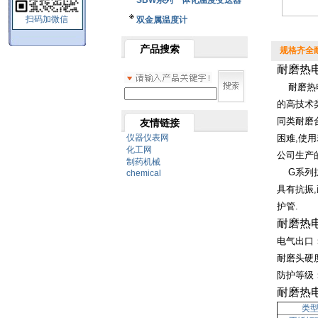
SBW系列一体化温度变送器
扫码加微信
双金属温度计
产品搜索
规格齐全
耐磨热
耐磨热电
的高技术
同类耐磨
友情链接
仪器仪表网
困难
,
使用
化工网
公司生产
制药机械
G
系列
chemical
具有抗振
,
护管
.
耐磨热
电气出口
耐磨头硬
防护等级
耐磨热
类