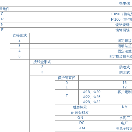
热电偶
温元件
C
Cu50（热电
P
Pt100（热
N
镍铬镍硅 
E
镍铬铜镍 
连接形式
2
固定螺纹
3
活动法兰
4
固定法兰
6
固定螺纹锥形
接线盒形式
2
防喷式
3
防水式
保护管直径
0
16
1
12
Φ18、Φ20
客户定制
T
Φ22、Φ25
Φ28、Φ32
NM
耐磨标示
耐磨头材质
-SN
水泥厂
-DC
电厂
-LM
等离子喷