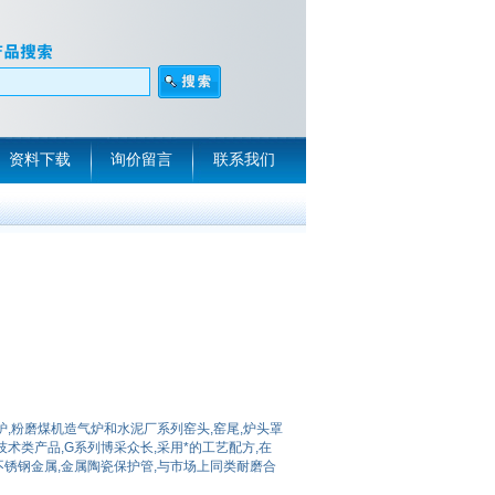
资料下载
询价留言
联系我们
,粉磨煤机造气炉和水泥厂系列窑头,窑尾,炉头罩
术类产品,G系列博采众长,采用*的工艺配方,在
锈钢金属,金属陶瓷保护管,与市场上同类耐磨合