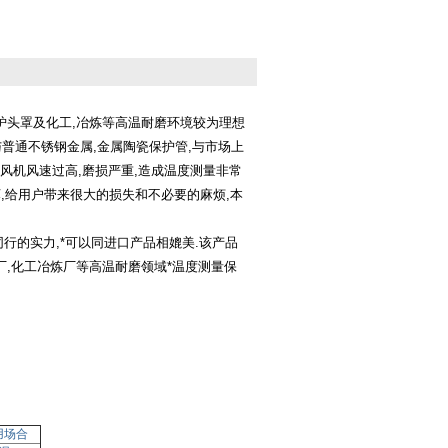
炉头罩及化工
,
冶炼等高温耐磨环境较为理想
与普通不锈钢金属
,
金属陶瓷保护管
,
与市场上
风机风速过高
,
磨损严重
,
造成温度测量非常
坏
,
给用户带来很大的损失和不必要的麻烦
,
本
同行的实力
,
*可以同进口产品相媲美
.
该产品
厂
,
化工冶炼厂等高温耐磨领域*温度测量保
用场合