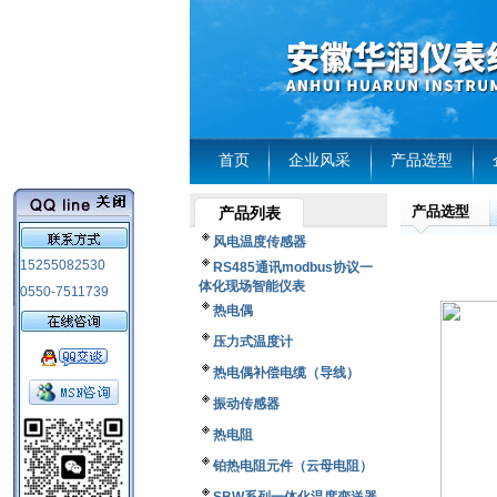
首页
企业风采
产品选型
产品选型
产品列表
风电温度传感器
15255082530
RS485通讯modbus协议一
体化现场智能仪表
0550-7511739
热电偶
压力式温度计
热电偶补偿电缆（导线）
振动传感器
热电阻
铂热电阻元件（云母电阻）