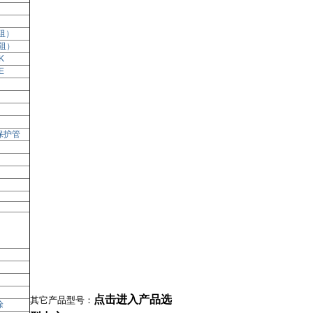
阻）
电阻）
K
E
保护管
点击进入产品选
其它产品型号：
涂