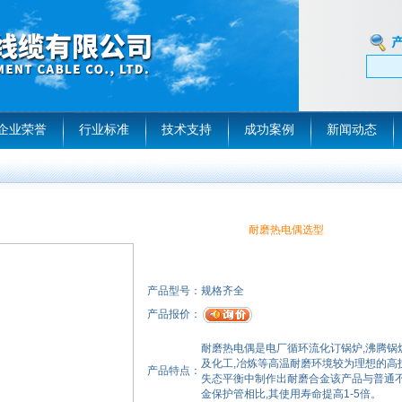
企业荣誉
行业标准
技术支持
成功案例
新闻动态
耐磨热电偶选型
产品型号：
规格齐全
产品报价：
耐磨热电偶是电厂循环流化订锅炉,沸腾锅炉
及化工,冶炼等高温耐磨环境较为理想的高技
产品特点：
失态平衡中制作出耐磨合金该产品与普通不
金保护管相比,其使用寿命提高1-5倍。