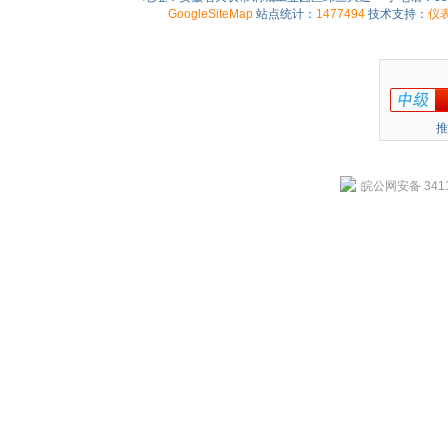
GoogleSiteMap
站点统计：
1477494
技术支持：
仪
推
皖公网安备 3411