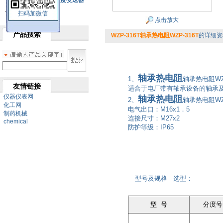
SBW系列一体化温度变送器
扫码加微信
双金属温度计
点击放大
产品搜索
WZP-316T轴承热电阻WZP-316T
的详细资
轴承热电阻
1、
轴承热电阻WZ
友情链接
适合于电厂带有轴承设备的轴承
仪器仪表网
轴承热电阻
2、
轴承热电阻WZ
化工网
电气出口：M16x1．5
制药机械
连接尺寸：M27x2
chemical
防护等级：IP65
型号及规格 选型：
型 号
分度号