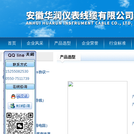
首页
企业风采
产品选型
企业荣誉
行业标准
产品选型
产品列表
风电温度传感器
15255082530
RS485通讯modbus协议一
体化现场智能仪表
0550-7511739
热电偶
压力式温度计
热电偶补偿电缆（导线）
振动传感器
热电阻
铂热电阻元件（云母电阻）