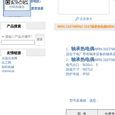
铂热电阻元件（云母电阻）
扫码加微信
SBW系列一体化温度变送器
双金属温度计
点击放大
产品搜索
WRN-316T/WRN2-316T轴承热电偶WRN-3
轴承热电偶
1、
WRN-316T/W
友情链接
适合于电厂带有轴承设备的轴承
仪器仪表网
轴承热电偶
2、
WRN-316T/
化工网
电气出口：M16x1．5
制药机械
连接尺寸：M27x2
chemical
防护等级：IP65
型号及规格 选型：
型 号
分度号