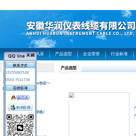
首页
企业风采
产品选型
企业荣誉
行业标准
产品选型
产品列表
15255082530
风电温度传感器
0550-7511739
RS485通讯modbus协议一
体化现场智能仪表
热电偶
压力式温度计
热电偶补偿电缆（导线）
振动传感器
热电阻