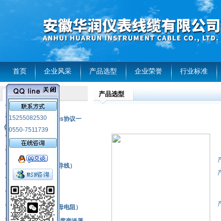
首页
企业风采
产品选型
企业荣誉
行业标准
产品选型
产品列表
风电温度传感器
15255082530
RS485通讯modbus协议一
体化现场智能仪表
0550-7511739
热电偶
压力式温度计
热电偶补偿电缆（导线）
振动传感器
热电阻
铂热电阻元件（云母电阻）