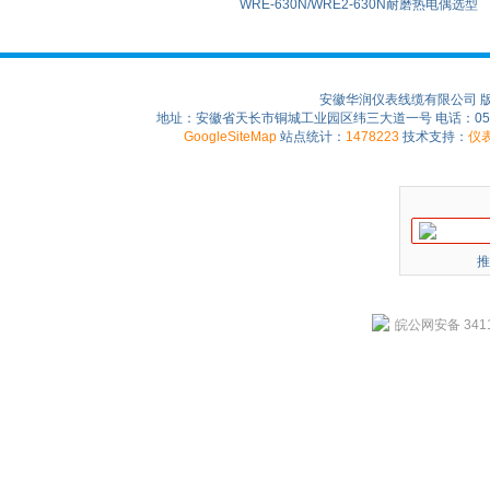
WRE-630N/WRE2-630N耐磨热电偶选型
安徽华润仪表线缆有限公司 
地址：安徽省天长市铜城工业园区纬三大道一号 电话：0550-75
GoogleSiteMap
站点统计：
1478223
技术支持：
仪
推
皖公网安备 3411