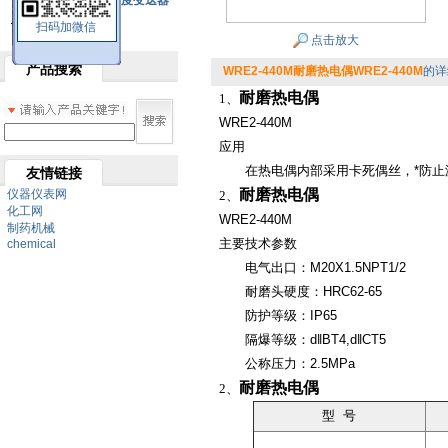
SBW系列一体化温度变送器
扫码加微信
双金属温度计
点击放大
产品搜索
WRE2-440M耐磨热电偶WRE2-440M
的详
耐磨热电偶
1、
WRE2-440M
应用
在热电偶内部采用卡死偶丝，*防止漏
友情链接
耐磨热电偶
仪器仪表网
2、
化工网
WRE2-440M
制药机械
主要技术参数
chemical
电气出口：M20X1.5NPT1/2
耐磨头硬度：HRC62-65
防护等级：IP65
隔爆等级：d‖BT4,d‖CT5
公称压力：2.5MPa
耐磨热电偶
2、
型 号