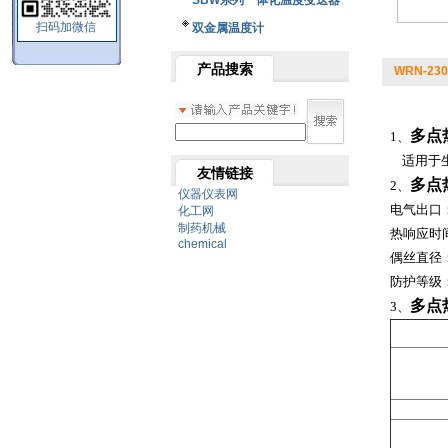
SBW系列一体化温度变送器
扫码加微信
双金属温度计
产品搜索
WRN-23
多点
1、
适用于生
友情链接
多点
2、
仪器仪表网
电气出口：M
化工网
制药机械
热响应时间
chemical
偶丝直径
防护等级：
多点
3、