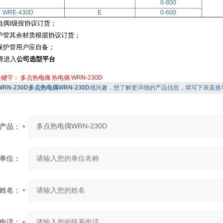
0-800
WRE-430D
E
0-600
电偶I级按协议订货；
护管其余材质根据协议订货；
保护管用户应自备；
请进入
公司选型平台
关键字：
多点热电偶
热电偶
WRN-230D
WRN-230D多点热电偶WRN-230D
感兴趣，想了解更详细的产品信息，填写下表直接
产品：
单位：
姓名：
电话：