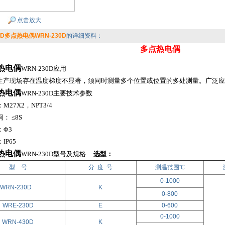
点击放大
0D多点热电偶WRN-230D
的详细资料：
多点热电偶
热电偶
WRN-230D应用
产现场存在温度梯度不显著，须同时测量多个位置或位置的多处测量。广泛应
热电偶
WRN-230D主要技术参数
27X2，NPT3/4
： ≤8S
：Φ3
IP65
热电偶
WRN-230D型号及规格
选型：
型 号
分 度 号
测温范围℃
0-1000
WRN-230D
K
0-800
WRE-230D
E
0-600
0-1000
WRN-430D
K