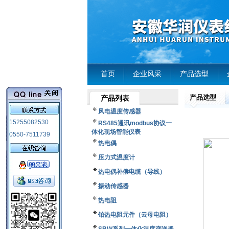
首页
企业风采
产品选型
产品选型
产品列表
风电温度传感器
15255082530
RS485通讯modbus协议一
体化现场智能仪表
0550-7511739
热电偶
压力式温度计
热电偶补偿电缆（导线）
振动传感器
热电阻
铂热电阻元件（云母电阻）