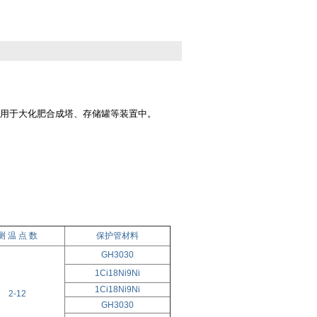
用于大化肥合成塔、存储罐等装置中。
测 温 点 数
保护管材料
GH3030
1Ci18Ni9Ni
1Ci18Ni9Ni
2-12
GH3030