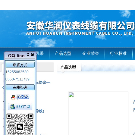
首页
企业风采
产品选型
企业荣誉
行业标准
产品选型
产品列表
15255082530
风电温度传感器
0550-7511739
RS485通讯modbus协议一
体化现场智能仪表
热电偶
压力式温度计
热电偶补偿电缆（导线）
振动传感器
热电阻