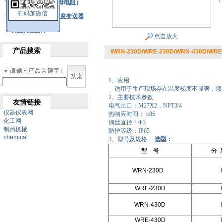
铂热电阻元件（云母电阻）
扫码加微信
SBW系列一体化温度变送器
双金属温度计
点击放大
产品搜索
WRN-230D/WRE-230D/WRN-430D/W
1、应用
适用于生产现场存在温度梯度不显著，须
2、主要技术参数
友情链接
电气出口：M27X2，NPT3/4
仪器仪表网
热响应时间： ≤8S
化工网
偶丝直径：Φ3
制药机械
防护等级：IP65
chemical
3、型号及规格
选型：
型 号
分 
WRN-230D
WRE-230D
WRN-430D
WRE-430D