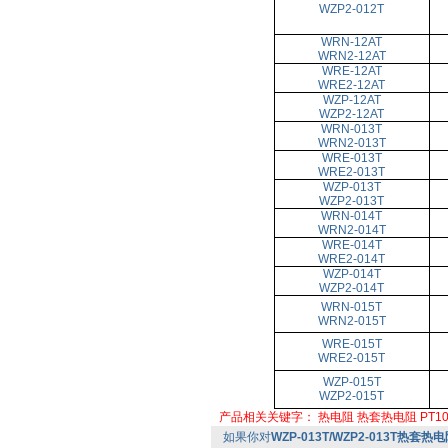
WZP2-012T
WRN-12AT
WRN2-12AT
WRE-12AT
WRE2-12AT
WZP-12AT
WZP2-12AT
WRN-013T
WRN2-013T
WRE-013T
WRE2-013T
WZP-013T
WZP2-013T
WRN-014T
WRN2-014T
WRE-014T
WRE2-014T
WZP-014T
WZP2-014T
WRN-015T
WRN2-015T
WRE-015T
WRE2-015T
WZP-015T
WZP2-015T
产品相关关键字：
热电阻
热套热电阻
PT1
如果你对
WZP-013T/WZP2-013T热套热电阻