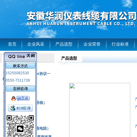
首页
企业风采
产品选型
企业荣誉
行业标准
产品选型
产品列表
风电温度传感器
15255082530
RS485通讯modbus协议一
体化现场智能仪表
0550-7511739
热电偶
压力式温度计
热电偶补偿电缆（导线）
振动传感器
热电阻
铂热电阻元件（云母电阻）