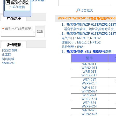
SBW系列一体化温度变送器
扫码加微信
双金属温度计
点击放大
产品搜索
WZP-013T/WZP2-013T热套热电阻WZP-01
热套热电阻
1、
WZP-013T/WZP2-01
适合于蒸汽管道、锅炉及其他对温度、
热套热电组
2、
WZP-013T/WZP2-0
电气出口：M20x1.5,NPT1/2
连接尺寸：M20x1.5,NPT1/2
友情链接
防护等级：IP65
仪器仪表网
热套热电偶
3、
（阻）规格型号
选型：
化工网
型 号
制药机械
chemical
WRN-01T
WRN2-01T
WRE-01T
WRE2-01T
WZP-01T
WZP2-01T
WRN-624
WRN2-624
WRE-624
WRE2-624
WZP-624
WZP2-624
WRN-625
WRN2-625