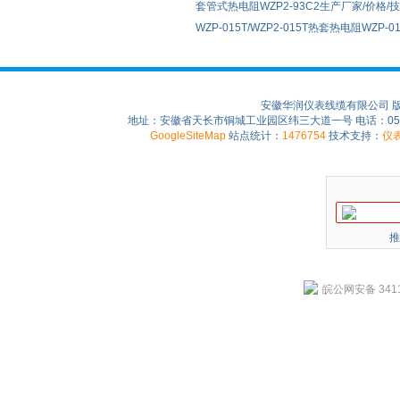
套管式热电阻WZP2-93C2生产厂家/价格/
WZP-015T/WZP2-015T热套热电阻WZP-015
安徽华润仪表线缆有限公司 
地址：安徽省天长市铜城工业园区纬三大道一号 电话：0550-75
GoogleSiteMap
站点统计：
1476754
技术支持：
仪
推
皖公网安备 3411