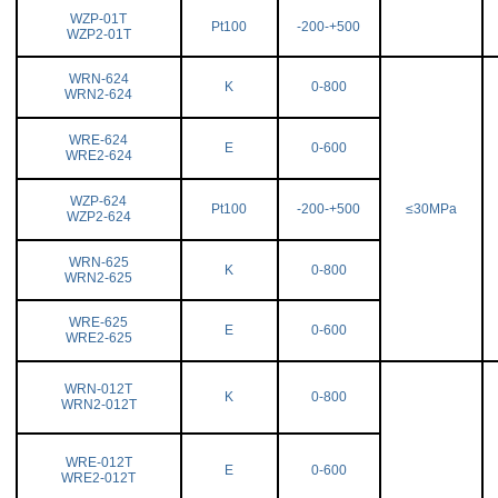
WZP-01T
Pt100
-200-+500
WZP2-01T
WRN-624
K
0-800
WRN2-624
WRE-624
E
0-600
WRE2-624
WZP-624
Pt100
-200-+500
≤30MPa
WZP2-624
WRN-625
K
0-800
WRN2-625
WRE-625
E
0-600
WRE2-625
WRN-012T
K
0-800
WRN2-012T
WRE-012T
E
0-600
WRE2-012T