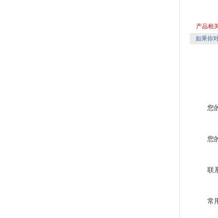
产品相
如果你
您
您
联
常