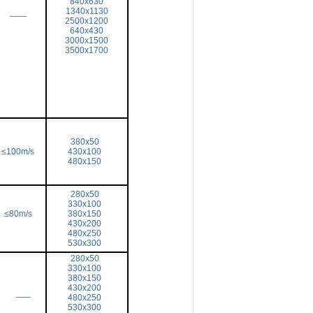
840x630
1340x1130
——
2500x1200
640x430
3000x1500
3500x1700
380x50
≤100m/s
430x100
480x150
280x50
330x100
≤80m/s
380x150
430x200
480x250
530x300
280x50
330x100
380x150
430x200
___
480x250
530x300