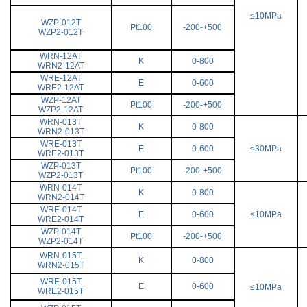
≤10MPa
WZP-012T
Pt100
-200-+500
WZP2-012T
WRN-12AT
K
0-800
WRN2-12AT
WRE-12AT
E
0-600
WRE2-12AT
WZP-12AT
Pt100
-200-+500
WZP2-12AT
WRN-013T
K
0-800
WRN2-013T
WRE-013T
E
0-600
≤30MPa
WRE2-013T
WZP-013T
Pt100
-200-+500
WZP2-013T
WRN-014T
K
0-800
WRN2-014T
WRE-014T
E
0-600
≤10MPa
WRE2-014T
WZP-014T
Pt100
-200-+500
WZP2-014T
WRN-015T
K
0-800
WRN2-015T
WRE-015T
E
0-600
≤10MPa
WRE2-015T