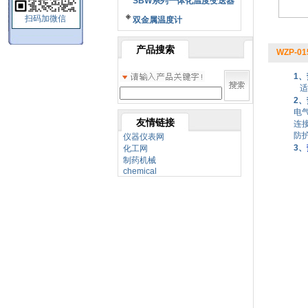
SBW系列一体化温度变送器
扫码加微信
双金属温度计
产品搜索
WZP-01
1、
适
2、
电气
友情链接
连接
防护
仪器仪表网
3、
化工网
制药机械
chemical