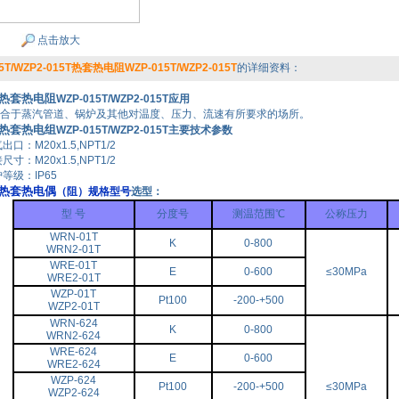
点击放大
5T/WZP2-015T热套热电阻WZP-015T/WZP2-015T
的详细资料：
热套热电阻
WZP-015T/WZP2-015T应用
合于蒸汽管道、锅炉及其他对温度、压力、流速有所要求的场所。
热套热电组
WZP-015T/WZP2-015T主要技术参数
出口：M20x1.5,NPT1/2
尺寸：M20x1.5,NPT1/2
等级：IP65
热套热电偶
（阻）规格型号
选型：
型 号
分度号
测温范围℃
公称压力
WRN-01T
K
0-800
WRN2-01T
WRE-01T
E
0-600
≤30MPa
WRE2-01T
WZP-01T
Pt100
-200-+500
WZP2-01T
WRN-624
K
0-800
WRN2-624
WRE-624
E
0-600
WRE2-624
WZP-624
Pt100
-200-+500
≤30MPa
WZP2-624