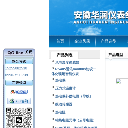
首页
企业风采
产品选型
产品选型
产品列表
风电温度传感器
15255082530
RS485通讯modbus协议一
体化现场智能仪表
0550-7511739
热电偶
压力式温度计
热电偶补偿电缆（导线）
振动传感器
热电阻
铂热电阻元件（云母电阻）