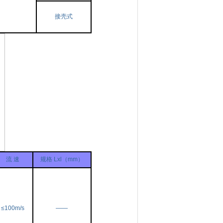
接壳式
流 速
规格 Lxl（mm）
≤100m/s
——