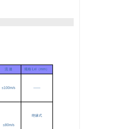
流 速
规格 Lxl（mm）
≤100m/s
——
绝缘式
≤80m/s