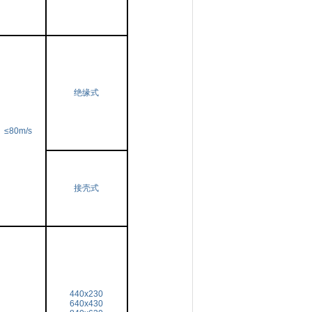
绝缘式
≤80m/s
接壳式
440x230
640x430