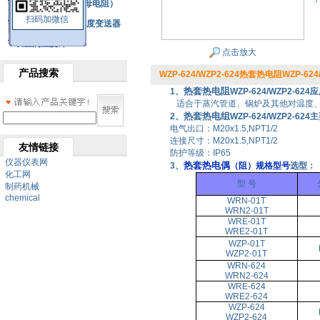
铂热电阻元件（云母电阻）
扫码加微信
SBW系列一体化温度变送器
双金属温度计
点击放大
产品搜索
WZP-624/WZP2-624热套热电阻WZP-624/
热套热电阻
1、
WZP-624/WZP2-624
适合于蒸汽管道、锅炉及其他对温度、
热套热电组
2、
WZP-624/WZP2-62
电气出口：M20x1.5,NPT1/2
连接尺寸：M20x1.5,NPT1/2
友情链接
防护等级：IP65
仪器仪表网
热套热电偶
3、
（阻）规格型号
选型：
化工网
型 号
制药机械
chemical
WRN-01T
WRN2-01T
WRE-01T
WRE2-01T
WZP-01T
WZP2-01T
WRN-624
WRN2-624
WRE-624
WRE2-624
WZP-624
WZP2-624