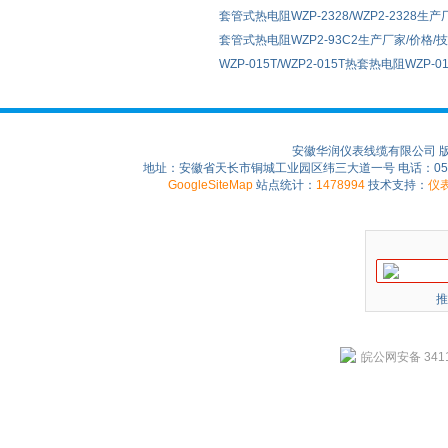
套管式热电阻WZP-2328/WZP2-2328生
套管式热电阻WZP2-93C2生产厂家/价格/
WZP-015T/WZP2-015T热套热电阻WZP-015
安徽华润仪表线缆有限公司 
地址：安徽省天长市铜城工业园区纬三大道一号 电话：0550-75
GoogleSiteMap
站点统计：
1478994
技术支持：
仪
推
皖公网安备 3411