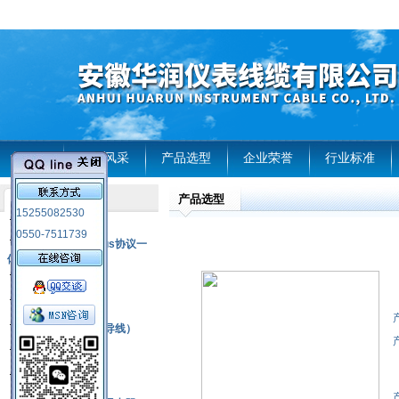
首页
企业风采
产品选型
企业荣誉
行业标准
产品选型
产品列表
15255082530
风电温度传感器
0550-7511739
RS485通讯modbus协议一
体化现场智能仪表
热电偶
压力式温度计
热电偶补偿电缆（导线）
振动传感器
热电阻