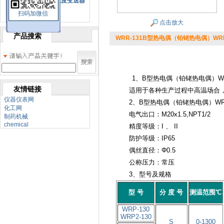
SBW系列一体化温度变送器
扫码加微信
双金属温度计
点击放大
产品搜索
WRR-131B型热电偶（铂铑热电偶）WRR
1、B型热电偶（铂铑热电偶）
W
友情链接
适用于各种生产过程中高温场合
仪器仪表网
2、B型热电偶（铂铑热电偶）WRR
化工网
电气出口：M20x1.5,NPT1/2
制药机械
chemical
精度等级：I 、 II
防护等级：IP65
偶丝直径：Φ0.5
公称压力：常压
3、型号及规格
型 号
分 度 号
测温范围℃
WRP-130
WRP2-130
S
0-1300