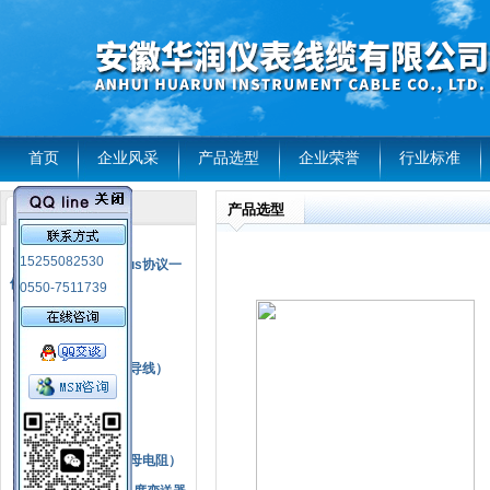
首页
企业风采
产品选型
企业荣誉
行业标准
产品选型
产品列表
风电温度传感器
15255082530
RS485通讯modbus协议一
体化现场智能仪表
0550-7511739
热电偶
压力式温度计
热电偶补偿电缆（导线）
振动传感器
热电阻
铂热电阻元件（云母电阻）