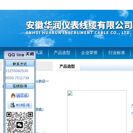
首页
企业风采
产品选型
企业荣誉
行业标准
产品选型
产品列表
15255082530
风电温度传感器
0550-7511739
RS485通讯modbus协议一
体化现场智能仪表
热电偶
压力式温度计
热电偶补偿电缆（导线）
振动传感器
热电阻