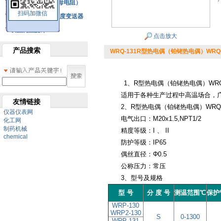
铂热电阻元件（云母电阻）
扫码加微信
SBW系列一体化温度变送器
双金属温度计
点击放大
产品搜索
WRQ-131R型热电偶（铂铑热电偶）WRQ-
1、R型热电偶（铂铑热电偶）WRQ-
适用于各种生产过程中高温场合，
友情链接
2、R型热电偶（铂铑热电偶）WRQ-
仪器仪表网
电气出口：M20x1.5,NPT1/2
化工网
制药机械
精度等级：I 、 II
chemical
防护等级：IP65
偶丝直径：Φ0.5
公称压力：常压
3、型号及规格
型 号
分 度 号
测温范围℃
保
护
WRP-130
WRP2-130
S
0-1300
WRP-131