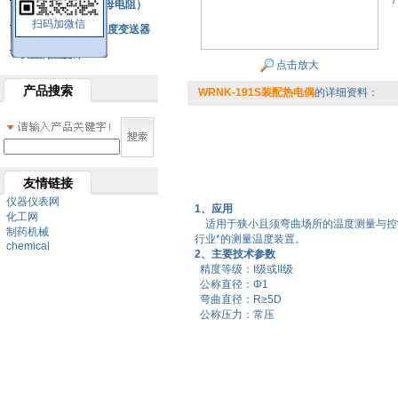
铂热电阻元件（云母电阻）
扫码加微信
SBW系列一体化温度变送器
双金属温度计
点击放大
产品搜索
WRNK-191S装配热电偶
的详细资料：
友情链接
仪器仪表网
1、应用
化工网
适用于狭小且须弯曲场所的温度测量与控
制药机械
行业*的测量温度装置。
chemical
2、主要技术参数
精度等级：I级或II级
公称直径：Φ1
弯曲直径：R≥5D
公称压力：常压