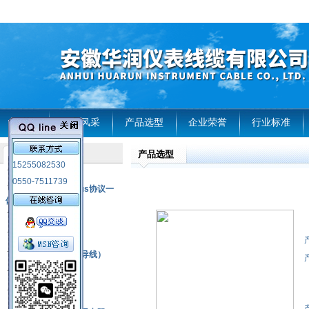
首页
企业风采
产品选型
企业荣誉
行业标准
产品选型
产品列表
15255082530
风电温度传感器
0550-7511739
RS485通讯modbus协议一
体化现场智能仪表
热电偶
压力式温度计
热电偶补偿电缆（导线）
振动传感器
热电阻