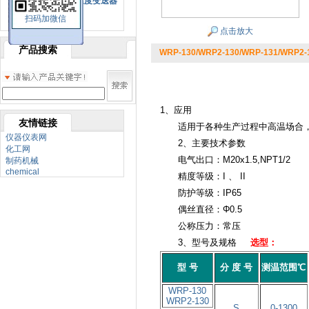
SBW系列一体化温度变送器
扫码加微信
双金属温度计
点击放大
产品搜索
WRP-130/WRP2-130/WRP-131/W
1、应用
友情链接
适用于各种生产过程中高温场合
仪器仪表网
2、主要技术参数
化工网
电气出口：M20x1.5,NPT1/2
制药机械
chemical
精度等级：I 、 II
防护等级：IP65
偶丝直径：Φ0.5
公称压力：常压
3、型号及规格
选型：
型 号
分 度 号
测温范围℃
WRP-130
WRP2-130
S
0-1300