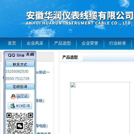
首页
企业风采
产品选型
企业荣誉
行业标准
产品选型
产品列表
风电温度传感器
15255082530
RS485通讯modbus协议一
体化现场智能仪表
0550-7511739
热电偶
压力式温度计
热电偶补偿电缆（导线）
振动传感器
热电阻
铂热电阻元件（云母电阻）