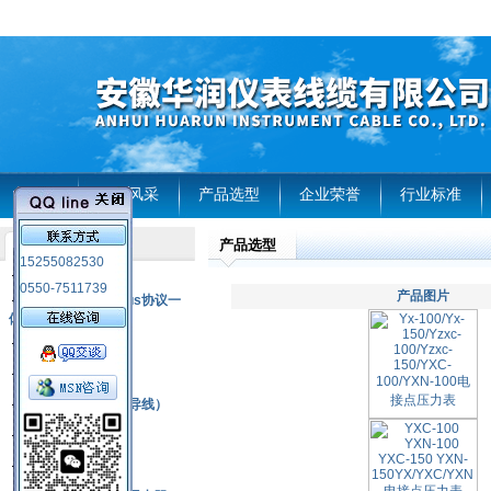
首页
企业风采
产品选型
企业荣誉
行业标准
产品选型
产品列表
15255082530
风电温度传感器
0550-7511739
产品图片
RS485通讯modbus协议一
体化现场智能仪表
热电偶
压力式温度计
热电偶补偿电缆（导线）
振动传感器
热电阻