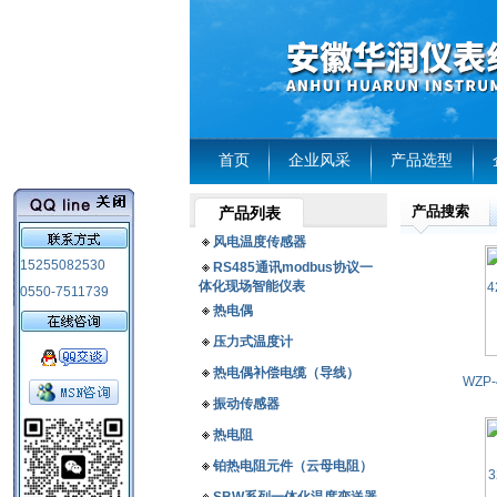
首页
企业风采
产品选型
产品搜索
产品列表
风电温度传感器
15255082530
RS485通讯modbus协议一
体化现场智能仪表
0550-7511739
热电偶
压力式温度计
热电偶补偿电缆（导线）
振动传感器
热电阻
铂热电阻元件（云母电阻）