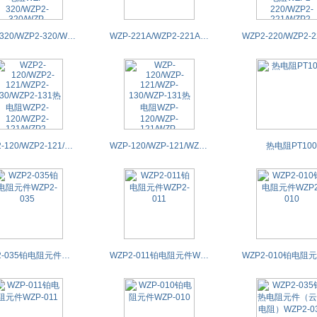
WZP-320/WZP2-320/WZP-321/WZP2-321热电阻WZP-320/WZP2-320/WZP-321/WZP2-321PT100
WZP-221A/WZP2-221A热电阻WZP-221A/WZP2-221APT100
WZP2-120/WZP2-121/WZP2-130/WZP2-131热电阻WZP2-120/WZP2-121/WZP2-130/WZP2-131PT100
WZP-120/WZP-121/WZP-130/WZP-131热电阻WZP-120/WZP-121/WZP-130/WZP-131PT100
热电阻PT100
WZP2-035铂电阻元件WZP2-035
WZP2-011铂电阻元件WZP2-011