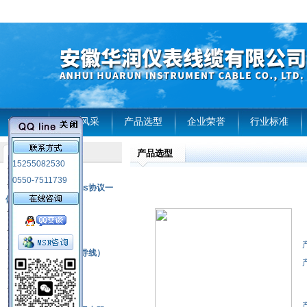
首页
企业风采
产品选型
企业荣誉
行业标准
产品选型
产品列表
15255082530
风电温度传感器
0550-7511739
RS485通讯modbus协议一
体化现场智能仪表
热电偶
压力式温度计
热电偶补偿电缆（导线）
振动传感器
热电阻