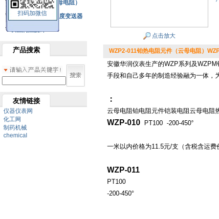
铂热电阻元件（云母电阻）
扫码加微信
SBW系列一体化温度变送器
双金属温度计
点击放大
产品搜索
WZP2-011铂热电阻元件（云母电阻）WZP2
安徽华润仪表生产的WZP系列及WZPM
手段和自己多年的制造经验融为一体，
：
友情链接
云母电阻
铂电阻元件
铠装电阻
云母电阻
仪器仪表网
化工网
WZP-010
PT100 -200-450°
制药机械
chemical
一米以内价格为11.5元/支（含税含运费
WZP-011
PT100
-200-450°