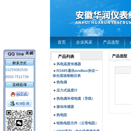
首页
企业风采
产品选型
产品选型
产品列表
风电温度传感器
15255082530
RS485通讯modbus协议一
体化现场智能仪表
0550-7511739
热电偶
压力式温度计
热电偶补偿电缆（导线）
振动传感器
热电阻
铂热电阻元件（云母电阻）