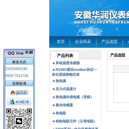
首页
企业风采
产品选型
产品选型
产品列表
风电温度传感器
15255082530
RS485通讯modbus协议一
体化现场智能仪表
0550-7511739
热电偶
压力式温度计
热电偶补偿电缆（导线）
振动传感器
热电阻
铂热电阻元件（云母电阻）