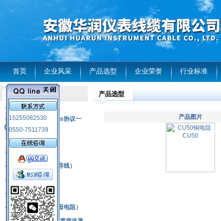
首页
企业风采
产品选型
企业荣誉
行业标准
产品选型
产品列表
风电温度传感器
产品图片
15255082530
RS485通讯modbus协议一
体化现场智能仪表
0550-7511739
热电偶
压力式温度计
热电偶补偿电缆（导线）
振动传感器
热电阻
铂热电阻元件（云母电阻）