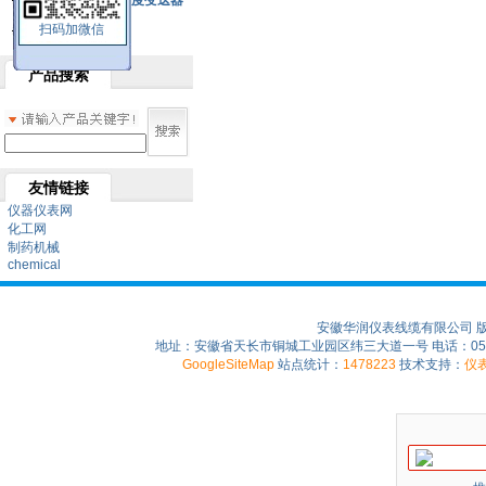
SBW系列一体化温度变送器
扫码加微信
双金属温度计
产品搜索
友情链接
仪器仪表网
化工网
制药机械
chemical
安徽华润仪表线缆有限公司 
地址：安徽省天长市铜城工业园区纬三大道一号 电话：0550-75
GoogleSiteMap
站点统计：
1478223
技术支持：
仪