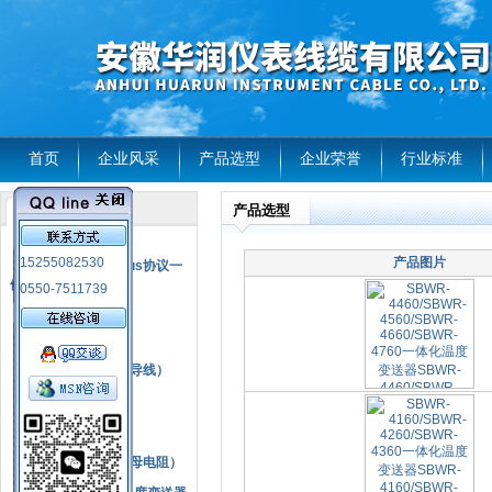
首页
企业风采
产品选型
企业荣誉
行业标准
产品选型
产品列表
风电温度传感器
15255082530
产品图片
RS485通讯modbus协议一
体化现场智能仪表
0550-7511739
热电偶
压力式温度计
热电偶补偿电缆（导线）
振动传感器
热电阻
铂热电阻元件（云母电阻）