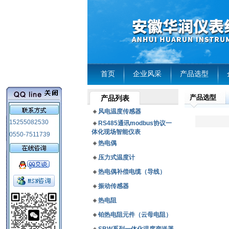
首页
企业风采
产品选型
产品选型
产品列表
风电温度传感器
15255082530
RS485通讯modbus协议一
体化现场智能仪表
0550-7511739
热电偶
压力式温度计
热电偶补偿电缆（导线）
振动传感器
热电阻
铂热电阻元件（云母电阻）