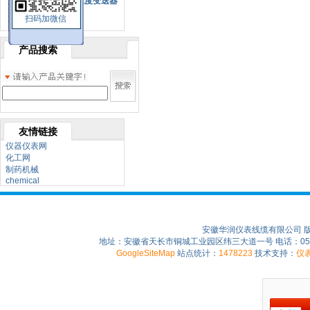
SBW系列一体化温度变送器
扫码加微信
双金属温度计
产品搜索
友情链接
仪器仪表网
化工网
制药机械
chemical
安徽华润仪表线缆有限公司 
地址：安徽省天长市铜城工业园区纬三大道一号 电话：0550-75
GoogleSiteMap
站点统计：
1478223
技术支持：
仪