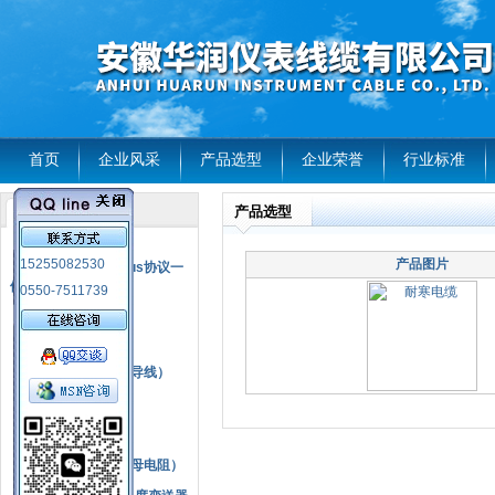
首页
企业风采
产品选型
企业荣誉
行业标准
产品选型
产品列表
风电温度传感器
15255082530
产品图片
RS485通讯modbus协议一
体化现场智能仪表
0550-7511739
热电偶
压力式温度计
热电偶补偿电缆（导线）
振动传感器
热电阻
铂热电阻元件（云母电阻）