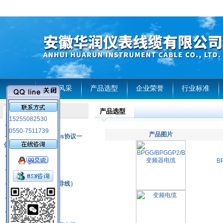
首页
企业风采
产品选型
企业荣誉
行业标准
产品选型
产品列表
15255082530
风电温度传感器
0550-7511739
产品图片
RS485通讯modbus协议一
体化现场智能仪表
热电偶
B
压力式温度计
热电偶补偿电缆（导线）
振动传感器
热电阻