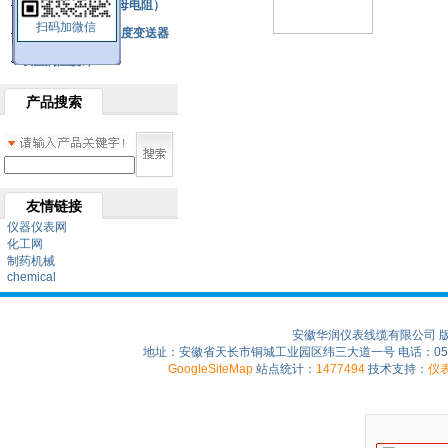
铂热电阻元件（云母电阻）
扫码加微信
SBW系列一体化温度变送器
双金属温度计
产品搜索
友情链接
仪器仪表网
化工网
制药机械
chemical
安徽华润仪表线缆有限公司 
地址：安徽省天长市铜城工业园区纬三大道一号 电话：0550-75
GoogleSiteMap
站点统计：
1477494
技术支持：
仪