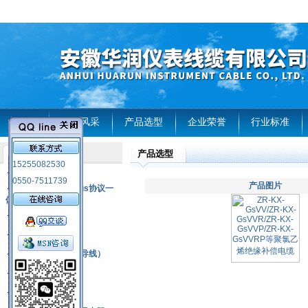
首页
企业风采
产品选型
企业荣誉
行业标准
产品选型
产品列表
15255082530
风电温度传感器
0550-7511739
产品图片
RS485通讯modbus协议一
体化现场智能仪表
热电偶
压力式温度计
热电偶补偿电缆（导线）
振动传感器
热电阻