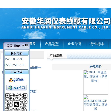
首页
企业风采
产品选型
企业荣誉
行业标准
产品选型
产品列表
15255082530
风电温度传感器
0550-7511739
产品图片
RS485通讯modbus协议一
体化现场智能仪表
热电偶
压力式温度计
热电偶补偿电缆（导线）
振动传感器
热电阻