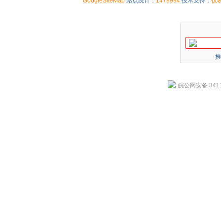
GoogleSiteMap
站点统计：
1478994
技术支持：
仪
推
皖公网安备 3411