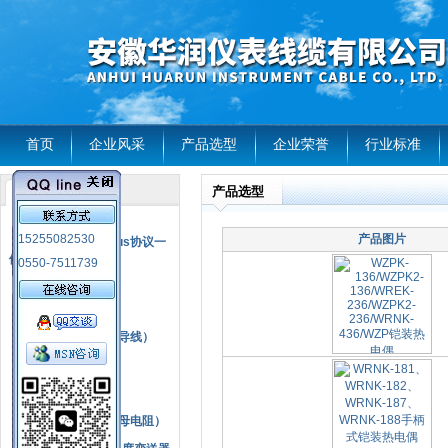
首页
企业风采
产品选型
企业荣誉
行业标准
产品选型
产品列表
风电温度传感器
15255082530
产品图片
RS485通讯modbus协议一
体化现场智能仪表
0550-7511739
热电偶
压力式温度计
热电偶补偿电缆（导线）
振动传感器
热电阻
铂热电阻元件（云母电阻）