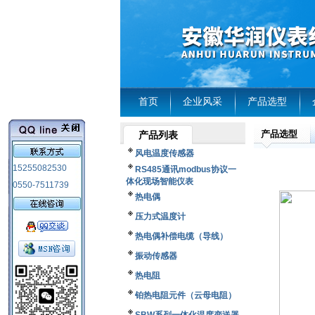
首页
企业风采
产品选型
产品选型
产品列表
风电温度传感器
15255082530
RS485通讯modbus协议一
体化现场智能仪表
0550-7511739
热电偶
压力式温度计
热电偶补偿电缆（导线）
振动传感器
热电阻
铂热电阻元件（云母电阻）