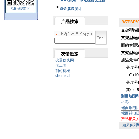
SBW系列一体化温度变送器
扫码加微信
双金属温度计
产品搜索
WZPBF
支架型端
支架型端
面的实际
支架型端
友情链接
感温元件0
仪器仪表网
化工网
分度号Cu5
制药机械
Cu100：
chemical
分度号Pt1
其中:R
测量范围
名称
端面铜电
端面铂电
产品相关
如果你对