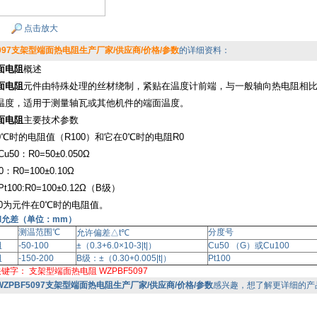
点击放大
5097支架型端面热电阻生产厂家/供应商/价格/参数
的详细资料：
面电阻
概述
面电阻
元件由特殊处理的丝材绕制，紧贴在温度计前端，与一般轴向热电阻相
温度，适用于测量轴瓦或其他机件的端面温度。
面电阻
主要技术参数
℃时的电阻值（R100）和它在0℃时的电阻R0
0：R0=50±0.050Ω
R0=100±0.10Ω
00:R0=100±0.12Ω（B级）
0为元件在0℃时的电阻值。
和允差（单位：mm）
测温范围℃
分度号
允许偏差△t℃
阻
-50-100
±（0.3+6.0×10-3|t|）
Cu50 （G）或Cu100
阻
-150-200
B级：±（0.30+0.005|t|）
Pt100
关键字：
支架型端面热电阻
WZPBF5097
WZPBF5097支架型端面热电阻生产厂家/供应商/价格/参数
感兴趣，想了解更详细的产