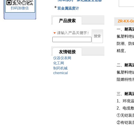
SBW系列一体化温度变送器
扫码加微信
双金属温度计
产品搜索
ZR-KX-G
一、
耐高
氟塑料绝
防潮、防
精度。
友情链接
仪器仪表网
化工网
二、
耐高
制药机械
氟塑料绝
chemical
阻燃特性符合
三、
耐高
1、环境温度
2、电缆
①无铠装
②有铠装