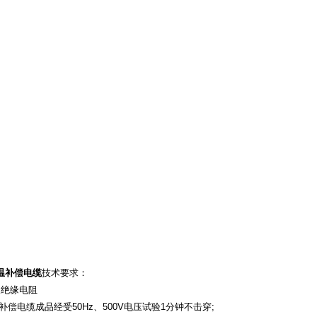
温补偿电缆
技术要求：
及绝缘电阻
补偿电缆成品经受50Hz、500V电压试验1分钟不击穿;