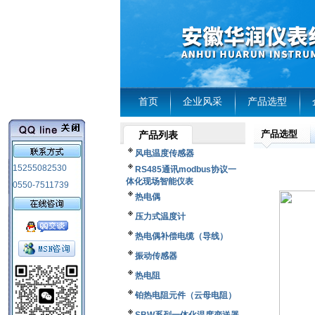
首页
企业风采
产品选型
产品选型
产品列表
风电温度传感器
15255082530
RS485通讯modbus协议一
体化现场智能仪表
0550-7511739
热电偶
压力式温度计
热电偶补偿电缆（导线）
振动传感器
热电阻
铂热电阻元件（云母电阻）