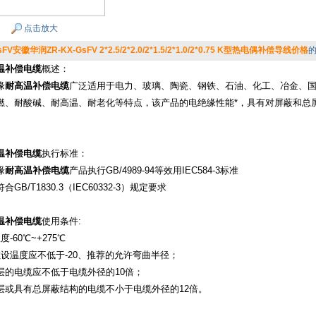
点击放大
sFV安徽华润ZR-KX-GsFV 2*2.5/2*2.0/2*1.5/2*1.0/2*0.75 K型热电偶补偿导线价格
温补偿电缆
概述：
缘
耐高温补偿电缆
广泛适用于电力、玻璃、陶瓷、钢铁、石油、化工、冶金、
燃、耐酸碱、耐高温、耐老化等特点，该产品的电绝缘性能*，具有对屏蔽和总
温补偿电缆
执行标准：
缘
耐高温补偿电缆
产品执行GB/4989-94等效用IEC584-3标准
GB/T1830.3（IEC60332-3）规定要求
温补偿电缆
使用条件:
-60℃~+275℃
敷设温度应不低于-20、推荐的允许弯曲半径；
层的电缆应不低于电缆外径的10倍；
层或具有总屏蔽结构的电缆不小于电缆外径的12倍。