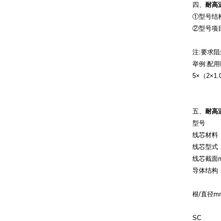
四、
耐高
①型号结
②型号项
注:要求
举例:配用
5×（2×1.
五、
耐高
型号
线芯材料
线芯型式
线芯截面m
导体结构
根/直径m
SC