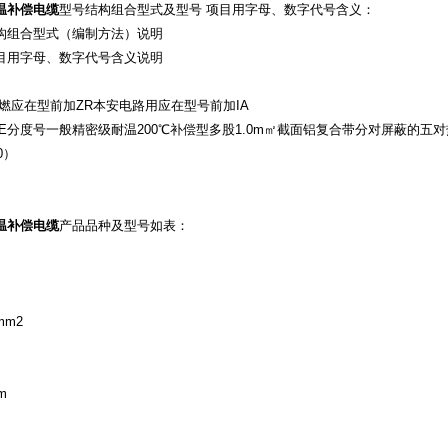
温补偿电缆
型号结构组合型式及型号 项目用字母、数字代号含义：
构组合型式（编制方法）说明
目用字母、数字代号含义说明
阻燃应在型前加ZR本安电路用应在型号前加IA
E分度号一般精密级耐温200℃补偿型多股1.0m㎡截面铝复合带分对屏蔽的五对热电偶补
0）
温补偿电缆
产品品种及型号如表：
m2
m