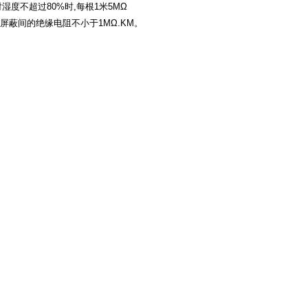
湿度不超过80%时,每根1米5MΩ
蔽间的绝缘电阻不小于1MΩ.KM。