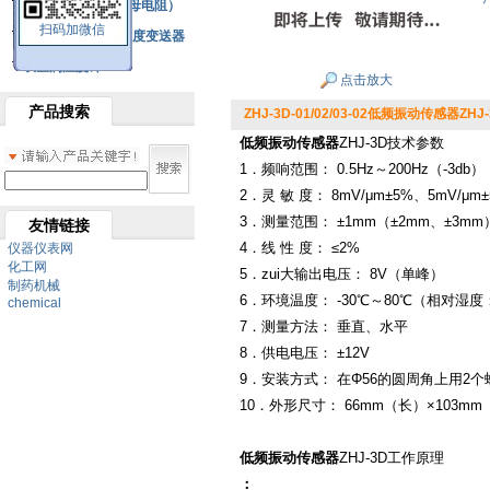
铂热电阻元件（云母电阻）
扫码加微信
SBW系列一体化温度变送器
双金属温度计
点击放大
产品搜索
ZHJ-3D-01/02/03-02低频振动传感器ZHJ-3D-
低频振动传感器
ZHJ-3D技术参数
1．频响范围： 0.5Hz～200Hz（-3db）
2．灵 敏 度： 8mV/μm±5%、5mV/
3．测量范围： ±1mm（±2mm、±3mm
友情链接
4．线 性 度： ≤2%
仪器仪表网
化工网
5．zui大输出电压： 8V（单峰）
制药机械
6．环境温度： -30℃～80℃（相对湿度
chemical
7．测量方法： 垂直、水平
8．供电电压： ±12V
9．安装方式： 在Φ56的圆周角上用2
10．外形尺寸： 66mm（长）×103m
低频振动传感器
ZHJ-3D工作原理
：