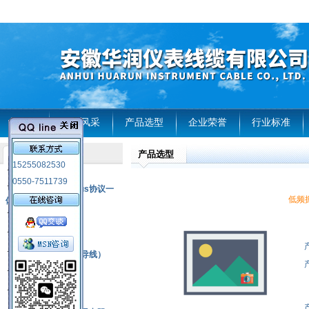
首页
企业风采
产品选型
企业荣誉
行业标准
产品选型
产品列表
15255082530
风电温度传感器
0550-7511739
RS485通讯modbus协议一
低频振动
体化现场智能仪表
热电偶
压力式温度计
热电偶补偿电缆（导线）
振动传感器
热电阻