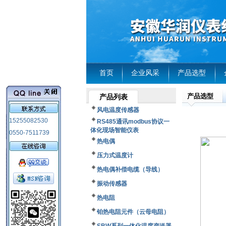
首页
企业风采
产品选型
产品选型
产品列表
风电温度传感器
15255082530
RS485通讯modbus协议一
体化现场智能仪表
0550-7511739
热电偶
压力式温度计
热电偶补偿电缆（导线）
振动传感器
热电阻
铂热电阻元件（云母电阻）