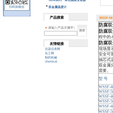
SBW系列一体化温度变送器
扫码加微信
双金属温度计
产品搜索
WSSF-5
防腐双
防腐双
程中的-
防腐双
友情链接
现场显
仪器仪表网
化工网
安全可
制药机械
抽芯式
chemical
双金属
需要。
型 号
WSSF-4
WSSF-5
WSSF-4
WSSF-5
WSSF-4
WSSF-5