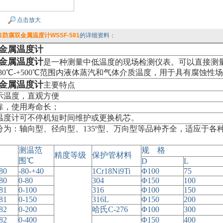
点击放大
81防腐双金属温度计WSSF-581
的详细资料：
金属温度计
金属温度计
是一种测量中低温度的现场检测仪表。可以直接测
80℃-+500℃范围内液体蒸汽和气体介质温度，用于具有腐蚀性
金属温度计
主要特点
示温度，直观方便
靠，使用寿命长；
温度计可不停机短时间维护或更换机芯。
分为：轴向型、径向型、135º型、万向型等品种齐全，适应于各
测温范
规 格
精度等级
保护管材料
围℃
D
L
80
-80-+40
1Cr18Ni9Ti
Φ100
75
80
0-80
304
Φ150
100
81
0-100
316
Φ100
150
81
0-150
316L
Φ150
200
82
0-200
哈氏C-276
Φ100
300
82
0-400
Φ150
400