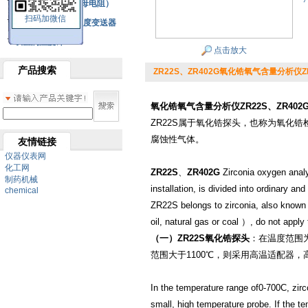
铂热电阻元件（云母电阻）
扫码加微信
SBW系列一体化温度变送器
双金属温度计
点击放大
产品搜索
ZR22S、ZR402G氧化锆氧气含量分析仪ZR
氧化锆氧气含量分析仪ZR22S、ZR402
ZR22S属于氧化锆探头，也称为氧化
腐蚀性气体。
友情链接
仪器仪表网
化工网
ZR22S
、
ZR402G
Zirconia
oxygen anal
制药机械
installation
,
is divided into ordinary
and
chemical
ZR22S belongs to
zirconia
,
also known
oil
,
natural gas or coal
）
,
do not apply 
（一）ZR22S氧化锆探头
：在温度范围为
范围大于1100℃，则采用高温适配器，
In the temperature range of
0-700
C
,
zirc
small
,
high temperature probe
.
If the t