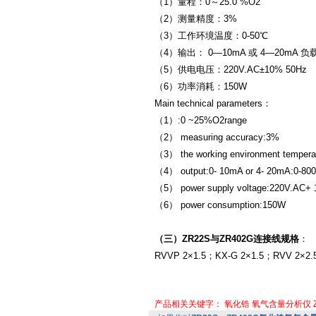
（1）量程：0～25.0 %O2
（2）测量精度：3%
（3）工作环境温度：0-50℃
（4）输出： 0—10mA 或 4—20mA 负载
（5）供电电压：220V.AC±10% 50Hz
（6）功率消耗：150W
Main technical parameters：
（
1）
:
0 ~
25%O2
range
（
2）
measuring accuracy:
3%
（
3）
the working environment tempera
（
4）
output
:
0
- 10mA
or 4
- 20mA
:
0-80
（
5）
power supply voltage:
220V.AC
+ 
（
6）
power consumption
:
150W
（三）ZR22S与ZR402G连接线规格
：
RVVP 2×1.5；KX-G 2×1.5；RVV 2×2.
产品相关关键字：
氧化锆
氧气含量分析仪