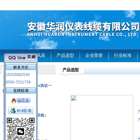
首页
企业风采
产品选型
企业荣誉
行业标准
产品选型
产品列表
15255082530
风电温度传感器
0550-7511739
RS485通讯modbus协议一
体化现场智能仪表
热电偶
压力式温度计
热电偶补偿电缆（导线）
振动传感器
热电阻