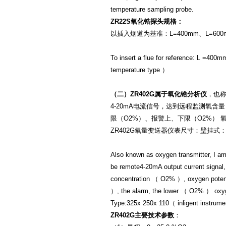
temperature sampling probe
.
ZR22S
氧化锆探头规格：
以插入烟道为基准：L=400mm、L=600m
To insert a
flue
for
reference
:
L =
400m
temperature type
）
（二）ZR402G属于氧化锆分析仪
，也
4-20mA电流信号，达到远程监测氧
限（O2%）、报警上、下限（O2%）
ZR402G氧量变送器仪表尺寸：壁挂式：325
Also known as
oxygen transmitter
,
I am
be
remote
4-20mA output
current signal
,
concentration
（
O2%
）
,
oxygen potent
）
,
the alarm
,
the lower
（
O2%
）
oxyg
Type
:
325
x 250
x 110
（
inligent instrume
ZR402G主要技术参数
：