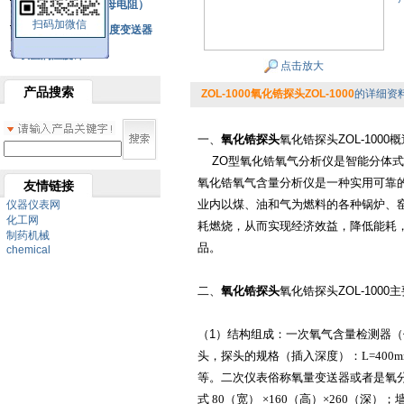
铂热电阻元件（云母电阻）
扫码加微信
SBW系列一体化温度变送器
双金属温度计
点击放大
产品搜索
ZOL-1000氧化锆探头ZOL-1000
的详细资
一、
氧化锆探头
氧化锆探头ZOL-1000
ZO型氧化锆氧气分析仪是智能分体式
氧化锆氧气含量分析仪是一种实用可靠
友情链接
业内以煤、油和气为燃料的各种锅炉、
仪器仪表网
化工网
耗燃烧，从而实现经济效益，降低能耗
制药机械
品。
chemical
二、
氧化锆探头
氧化锆探头ZOL-1000
（1）结构组成：一次氧气含量检测器
（
头，探头的规格（插入深度）：L=400mm、6
等。二次仪表
俗称氧量变送器或者是氧
式
80（
宽
） ×160（
高
）×260（
深
）；