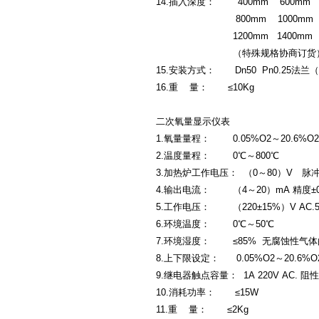
14.插入深度： 400mm 600mm
800mm 1000mm
1200mm 1400mm
（特殊规格协商订货
15.安装方式： Dn50 Pn0.25法
16.重 量： ≤10Kg
二次氧量显示仪表
1.氧量量程： 0.05%O2～20.6%O2 
2.温度量程： 0℃～800℃
3.加热炉工作电压： （0～80）V 脉
4.输出电流： （4～20）mA 精度±0
5.工作电压： （220±15%）V AC.50
6.环境温度： 0℃～50℃
7.环境湿度： ≤85% 无腐蚀性气
8.上下限设定： 0.05%O2～20.6%
9.继电器触点容量： 1A 220V AC. 阻
10.消耗功率： ≤15W
11.重 量： ≤2Kg