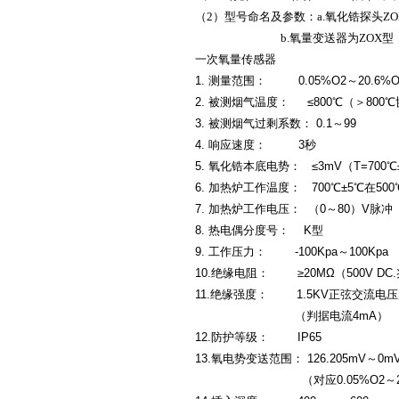
（2）型号命名及参数：a.氧化锆探头ZOL
b.氧量变送器为ZOX型，分为三种
一次氧量传感器
1. 测量范围： 0.05%O2～20.6%O
2. 被测烟气温度： ≤800℃（＞800
3. 被测烟气过剩系数： 0.1～99
4. 响应速度： 3秒
5. 氧化锆本底电势： ≤3mV（T=700℃
6. 加热炉工作温度： 700℃±5℃在50
7. 加热炉工作电压： （0～80）V脉冲
8. 热电偶分度号： K型
9. 工作压力： -100Kpa～100Kpa
10.绝缘电阻： ≥20MΩ（500V DC
11.绝缘强度： 1.5KV正弦交流电
（判据电流4mA）
12.防护等级： IP65
13.氧电势变送范围： 126.205mV～0m
（对应0.05%O2～20.