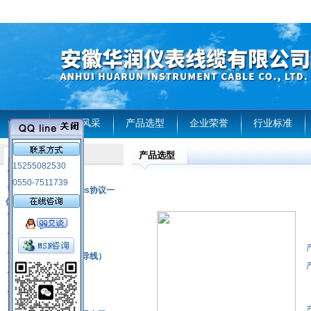
首页
企业风采
产品选型
企业荣誉
行业标准
产品选型
产品列表
15255082530
风电温度传感器
0550-7511739
RS485通讯modbus协议一
体化现场智能仪表
热电偶
压力式温度计
热电偶补偿电缆（导线）
振动传感器
热电阻