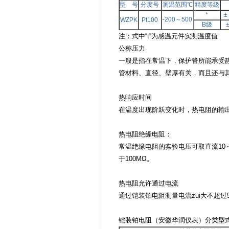
型 号
分度号
测温范围
℃
精度等级
*
±
-200～
500
WZPK
Pt100
B级
注：式中“
t”为感温元件实测温度值
公称压力
一般是指在常温下，保护管所能承受
管材料、直径、壁厚有关，而且还与
热响应时间
在温度出现阶跃变化时，热电阻的输
热电阻绝缘电阻：
常温绝缘电阻的实验电压可取直流
1
于100MΩ。
热电阻允许通过电流
通过铠装铂电阻测量电流zui大不超过
铠装铂电阻（安徽华润仪表）分类型