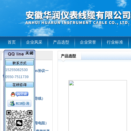
首页
企业风采
产品选型
企业荣誉
行业标准
产品选型
产品列表
风电温度传感器
15255082530
RS485通讯modbus协议一
体化现场智能仪表
0550-7511739
热电偶
压力式温度计
热电偶补偿电缆（导线）
振动传感器
热电阻
铂热电阻元件（云母电阻）