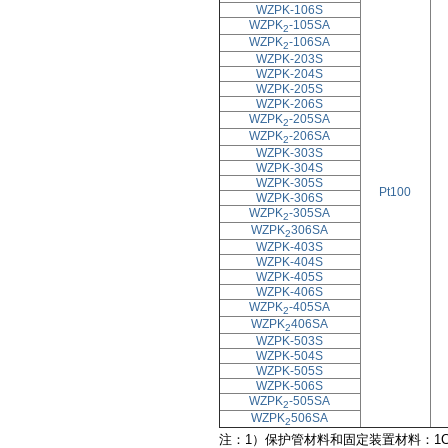
WZPK-106S
WZPK
-105SA
2
WZPK
-106SA
2
WZPK-203S
WZPK-204S
WZPK-205S
WZPK-206S
WZPK
-205SA
2
WZPK
-206SA
2
WZPK-303S
WZPK-304S
WZPK-305S
Pt100
WZPK-306S
WZPK
-305SA
2
WZPK
306SA
2
WZPK-403S
WZPK-404S
WZPK-405S
WZPK-406S
WZPK
-405SA
2
WZPK
406SA
2
WZPK-503S
WZPK-504S
WZPK-505S
WZPK-506S
WZPK
-505SA
2
WZPK
506SA
2
注：1）保护管材料和固定装置材料：1Cr1