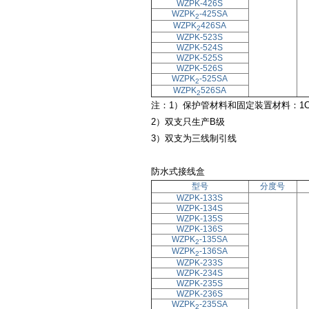
WZPK-426S
WZPK
-425SA
2
WZPK
426SA
2
WZPK-523S
WZPK-524S
WZPK-525S
WZPK-526S
WZPK
-525SA
2
WZPK
526SA
2
注：1）保护管材料和固定装置材料：1Cr1
2）双支只生产B级
3）双支为三线制引线
防水式接线盒
型号
分度号
WZPK-133S
WZPK-134S
WZPK-135S
WZPK-136S
WZPK
-135SA
2
WZPK
-136SA
2
WZPK-233S
WZPK-234S
WZPK-235S
WZPK-236S
WZPK
-235SA
2