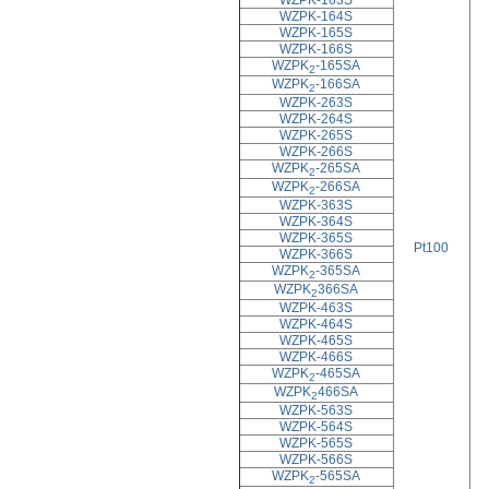
WZPK-163S
WZPK-164S
WZPK-165S
WZPK-166S
WZPK
-165SA
2
WZPK
-166SA
2
WZPK-263S
WZPK-264S
WZPK-265S
WZPK-266S
WZPK
-265SA
2
WZPK
-266SA
2
WZPK-363S
WZPK-364S
WZPK-365S
Pt100
WZPK-366S
WZPK
-365SA
2
WZPK
366SA
2
WZPK-463S
WZPK-464S
WZPK-465S
WZPK-466S
WZPK
-465SA
2
WZPK
466SA
2
WZPK-563S
WZPK-564S
WZPK-565S
WZPK-566S
WZPK
-565SA
2