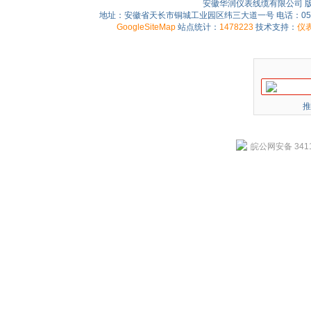
安徽华润仪表线缆有限公司 
地址：安徽省天长市铜城工业园区纬三大道一号 电话：0550-75
GoogleSiteMap
站点统计：
1478223
技术支持：
仪
推
皖公网安备 3411