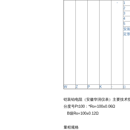
-
1
2
3
4
5
安
定
W
Z
P
K
-
□
铠装铂电阻（安徽华润仪表）主要技术
分度号
Pt100：*Ro=100±0.06Ω
B
级
Ro=100±0.12Ω
量程规格