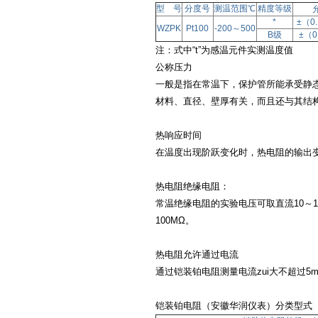
型 号
分度号
测温范围
℃
精度等级
*
±（
0
WZPK
Pt100
-200～
500
B级
±（
0
注：式中“
t”为感温元件实测温度值
公称压力
一般是指在常温下，保护管所能承受静
材料、直径、壁厚有关，而且还与其结
热响应时间
在温度出现阶跃变化时，热电阻的输出
热电阻绝缘电阻：
常温绝缘电阻的实验电压可取直流
10
100MΩ。
热电阻允许通过电流
通过铠装铂电阻测量电流zui大不超过
5
铠装铂电阻（安徽华润仪表）分类型式