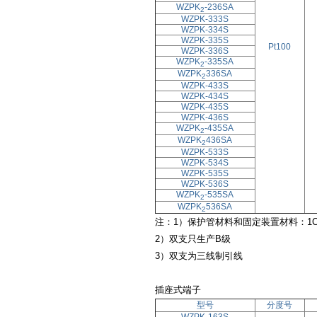
WZPK
-236SA
2
WZPK-333S
WZPK-334S
WZPK-335S
Pt100
WZPK-336S
WZPK
-335SA
2
WZPK
336SA
2
WZPK-433S
WZPK-434S
WZPK-435S
WZPK-436S
WZPK
-435SA
2
WZPK
436SA
2
WZPK-533S
WZPK-534S
WZPK-535S
WZPK-536S
WZPK
-535SA
2
WZPK
536SA
2
注：1）保护管材料和固定装置材料：1Cr1
2）双支只生产B级
3）双支为三线制引线
插座式端子
型号
分度号