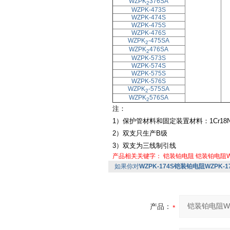
WZPK
376SA
2
WZPK-473S
WZPK-474S
WZPK-475S
WZPK-476S
WZPK
-475SA
2
WZPK
476SA
2
WZPK-573S
WZPK-574S
WZPK-575S
WZPK-576S
WZPK
-575SA
2
WZPK
576SA
2
注：
1）保护管材料和固定装置材料：1Cr18N
2）双支只生产B级
3）双支为三线制引线
产品相关关键字：
铠装铂电阻
铠装铂电阻WZ
如果你对
WZPK-174S铠装铂电阻WZPK
产品：