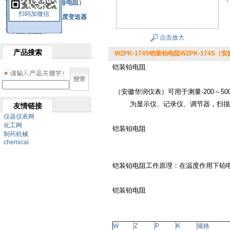
铂热电阻元件（云母电阻）
扫码加微信
SBW系列一体化温度变送器
双金属温度计
点击放大
产品搜索
WZPK-174S铠装铂电阻WZPK-174S
铠装铂电阻
（安徽华润仪表）可用于测量
-200
为显示仪、记录仪、调节器，扫描器
友情链接
仪器仪表网
化工网
铠装铂电阻
制药机械
chemical
铠装铂电阻工作原理：在温度作用下铂
铠装铂电阻
W
Z
P
K
规格