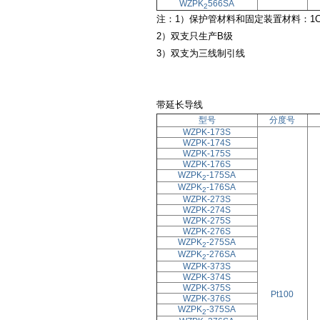
WZPK
566SA
2
注：1）保护管材料和固定装置材料：1Cr1
2）双支只生产B级
3）双支为三线制引线
带延长导线
型号
分度号
WZPK-173S
WZPK-174S
WZPK-175S
WZPK-176S
WZPK
-175SA
2
WZPK
-176SA
2
WZPK-273S
WZPK-274S
WZPK-275S
WZPK-276S
WZPK
-275SA
2
WZPK
-276SA
2
WZPK-373S
WZPK-374S
WZPK-375S
Pt100
WZPK-376S
WZPK
-375SA
2