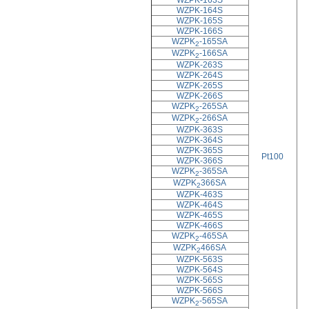
WZPK-163S
WZPK-164S
WZPK-165S
WZPK-166S
WZPK
-165SA
2
WZPK
-166SA
2
WZPK-263S
WZPK-264S
WZPK-265S
WZPK-266S
WZPK
-265SA
2
WZPK
-266SA
2
WZPK-363S
WZPK-364S
WZPK-365S
Pt100
WZPK-366S
WZPK
-365SA
2
WZPK
366SA
2
WZPK-463S
WZPK-464S
WZPK-465S
WZPK-466S
WZPK
-465SA
2
WZPK
466SA
2
WZPK-563S
WZPK-564S
WZPK-565S
WZPK-566S
WZPK
-565SA
2