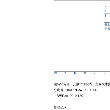
-
1
2
3
4
5
安
定
W
Z
P
K
-
□
铠装铂电阻（安徽华润仪表）主要技术
分度号
Pt100：*Ro=100±0.06Ω
B
级
Ro=100±0.12Ω
量程规格