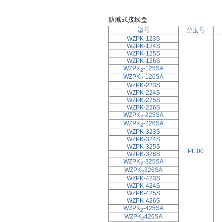
防溅式接线盒
型号
分度号
WZPK-123S
WZPK-124S
WZPK-125S
WZPK-126S
WZPK
-125SA
2
WZPK
-126SA
2
WZPK-223S
WZPK-224S
WZPK-225S
WZPK-226S
WZPK
-225SA
2
WZPK
-226SA
2
WZPK-323S
WZPK-324S
WZPK-325S
Pt100
WZPK-326S
WZPK
-325SA
2
WZPK
326SA
2
WZPK-423S
WZPK-424S
WZPK-425S
WZPK-426S
WZPK
-425SA
2
WZPK
426SA
2