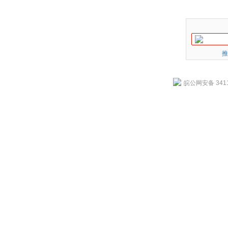
推
皖公网安备 3411