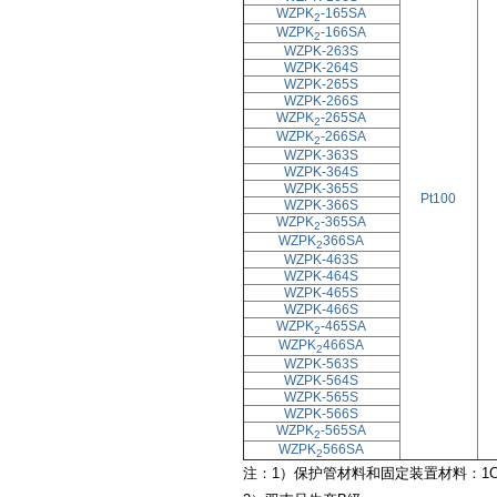
WZPK
-165SA
2
WZPK
-166SA
2
WZPK-263S
WZPK-264S
WZPK-265S
WZPK-266S
WZPK
-265SA
2
WZPK
-266SA
2
WZPK-363S
WZPK-364S
WZPK-365S
Pt100
WZPK-366S
WZPK
-365SA
2
WZPK
366SA
2
WZPK-463S
WZPK-464S
WZPK-465S
WZPK-466S
WZPK
-465SA
2
WZPK
466SA
2
WZPK-563S
WZPK-564S
WZPK-565S
WZPK-566S
WZPK
-565SA
2
WZPK
566SA
2
注：1）保护管材料和固定装置材料：1Cr1