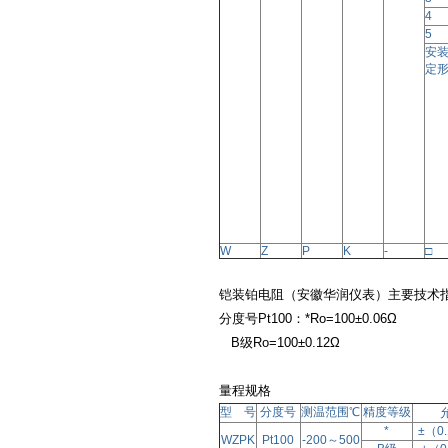
4
5
安
定
W
Z
P
K
-
□
铠装铂电阻（安徽华润仪表）主要技术
分度号
Pt100：*Ro=100±0.06Ω
B
级
Ro=100±0.12Ω
量程规格
型 号
分度号
测温范围
℃
精度等级
*
±（
0
WZPK
Pt100
-200～
500