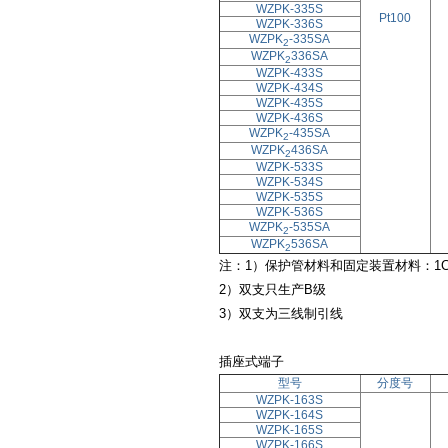
WZPK-335S
Pt100
WZPK-336S
WZPK
-335SA
2
WZPK
336SA
2
WZPK-433S
WZPK-434S
WZPK-435S
WZPK-436S
WZPK
-435SA
2
WZPK
436SA
2
WZPK-533S
WZPK-534S
WZPK-535S
WZPK-536S
WZPK
-535SA
2
WZPK
536SA
2
注：1）保护管材料和固定装置材料：1Cr1
2）双支只生产B级
3）双支为三线制引线
插座式端子
型号
分度号
WZPK-163S
WZPK-164S
WZPK-165S
WZPK-166S